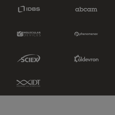
IDBS Link
Abcam Limited
Molecular Devices Link
Phenomenex L
Sciex Link
Aldevron Link
IDT Link