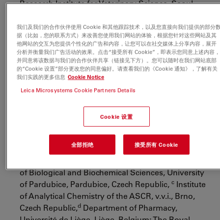
Research Institute for Veterinary Science, Seoul
National University, Seoul 151-742, Republic of Kore,
Hindawi Publishing Corporation, Evidence-Based
我们及我们的合作伙伴使用 Cookie 和其他跟踪技术，以及您直接向我们提供的部分
据（比如，您的联系方式）来改善您使用我们网站的体验，根据您针对这些网站及其
Complementary and Alternative Medicine, Article ID
他网站的交互为您提供个性化的广告和内容，让您可以在社交媒体上分享内容，展开
751937
;
分析并衡量我们广告活动的效果。点击“接受所有 Cookie”，即表示您同意上述内容
并同意将该数据与我们的合作伙伴共享（链接见下方）。您可以随时在我们网站底部
http://www.hindawi.com/journals/ecam/aa/751937/
的“Cookie 设置”部分更改您的同意偏好。请查看我们的《Cookie 通知》，了解有关
Rapid and simple preparation of thiol–ene
我们实践的更多信息
Cookie Notice
emulsion-templated monoliths and their
Leica Microsystems Cookie Partners Details
application as enzymatic microreactors,
Josiane P.
a
a
bc
Lafleur,*
Silja Senkbeil,
Jakub Novotny,
,
Cookie 设置
d
a
Gwenaël Nys,
, Nanna Bøgelund,
, Kasper D.
a
Rand,
, Frantisek Foretc and Jörg P. Kuttera;
全部拒绝
接受所有 Cookie
a
Department of Pharmacy, University of
b
Copenhagen, Copenhagen, Denmark,
Department
of Biological and Biochemical Sciences, University
c
of Pardubice, Pardubice, Czech Republic,
Institute
of Analytical Chemistry of the ASCR, v.v.i., Brno,
d
Czech Republic,
Department of Pharmacy,
Université de Liège, Liège, Belgium; The Royal