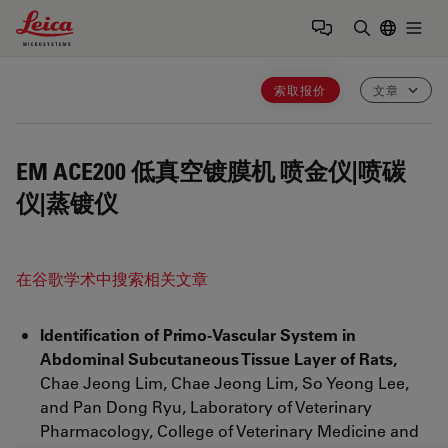
Leica Microsystems Logo
Togg
输入搜索词
索取报价
文章
EM ACE200
低真空镀膜机 喷金仪|喷碳
仪|蒸镀仪
在谷歌学术中搜索相关文章
Identification of Primo-Vascular System in
Abdominal Subcutaneous Tissue Layer of Rats,
Chae Jeong Lim, Chae Jeong Lim, So Yeong Lee,
and Pan Dong Ryu, Laboratory of Veterinary
Pharmacology, College of Veterinary Medicine and