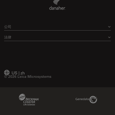
公司
法律
US
|
zh
© 2026 Leica Microsystems
Beckman Coulter Link
Genedata Link