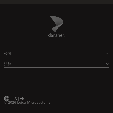
Danaher Logo
Footer
公司
法律
US
|
zh
© 2026 Leica Microsystems