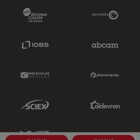
Beckman Coulter Link
Genedata Link
IDBS Link
Abcam Limited
Molecular Devices Link
Phenomenex L
Sciex Link
Aldevron Link
IDT Link