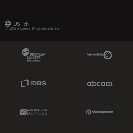
US
|
zh
© 2026 Leica Microsystems
Beckman Coulter Link
Genedata Link
IDBS Link
Abcam Limited
Molecular Devices Link
Phenomenex L