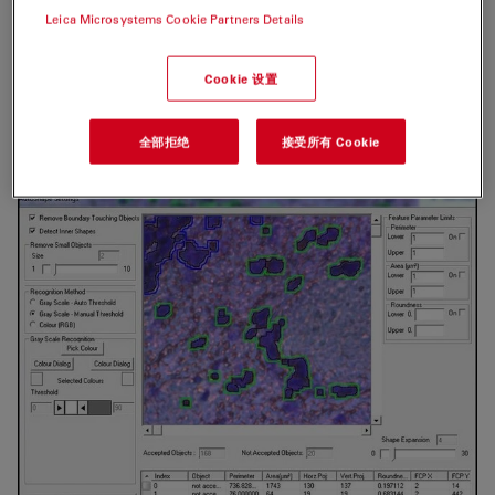
Leica Microsystems Cookie Partners Details
徕卡激光显微切割配套软件Leica LMD Software
Cookie 设置
AVC (自动细胞识别Automated Cell Recognition) 可以识
别特定细胞区域并且进行自动图像储存。
全部拒绝
接受所有 Cookie