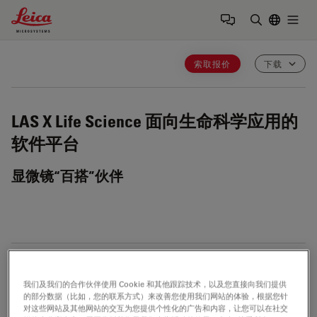
Leica Microsystems Logo
Togg
输入搜索词
索取报价
下载
LAS X Life Science
面向生命科学应用的
软件平台
显微镜“百搭”伙伴
LAS X Software
我们及我们的合作伙伴使用 Cookie 和其他跟踪技术，以及您直接向我们提供
的部分数据（比如，您的联系方式）来改善您使用我们网站的体验，根据您针
请注册以下载最新版本，并随时了解新版本信
对这些网站及其他网站的交互为您提供个性化的广告和内容，让您可以在社交
息。