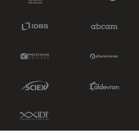
IDBS Link
Abcam Limited
Molecular Devices Link
Phenomenex L
Sciex Link
Aldevron Link
IDT Link