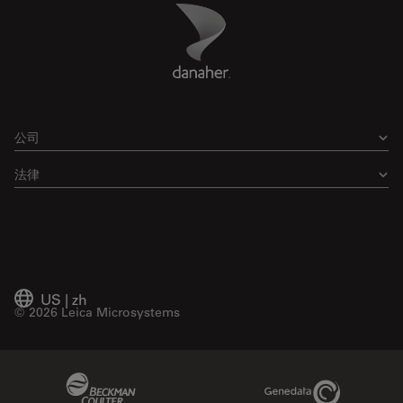
Danaher Logo
Footer
公司
法律
US
|
zh
© 2026 Leica Microsystems
Beckman Coulter Link
Genedata Link