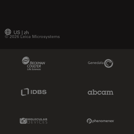
US
|
zh
© 2026 Leica Microsystems
Beckman Coulter Link
Genedata Link
IDBS Link
Abcam Limited
Molecular Devices Link
Phenomenex L