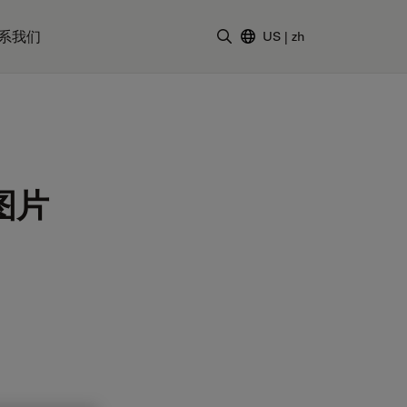
系我们
US
|
zh
输入搜索词
图片