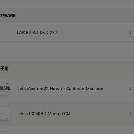
FTWARE
LAS EZ 3.4 DVD 272
Jul
户手册
Jul
LeicaAcquireV2-How-to-Calibrate-Measure
Jul
Leica ICC50HD Manual CN