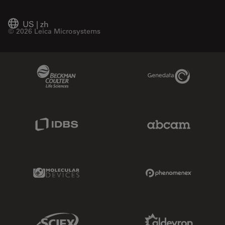
US
|
zh
© 2026 Leica Microsystems
Beckman Coulter Link
Genedata Link
IDBS Link
Abcam Limited
Molecular Devices Link
Phenomenex L
Sciex Link
Aldevron Link