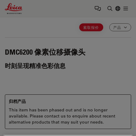
Leica Microsystems Logo
Togg
输入搜索词
索取报价
产品
DMC6200
像素位移摄像头
时刻呈现精准色彩信息
归档产品
This item has been phased out and is no longer
available. Please contact us to enquire about recent
alternative products that may suit your needs.