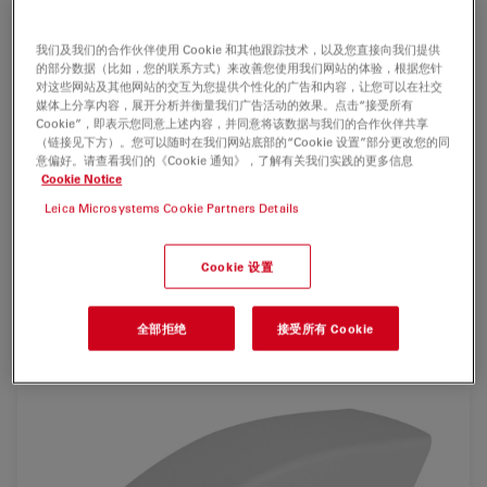
我们及我们的合作伙伴使用 Cookie 和其他跟踪技术，以及您直接向我们提供
您是否需要在明场、暗场甚至在荧光下采集图像？如果您拥
的部分数据（比如，您的联系方式）来改善您使用我们网站的体验，根据您针
有一款在这三种情况下均可生成明亮清晰图像的摄像头会怎
对这些网站及其他网站的交互为您提供个性化的广告和内容，让您可以在社交
媒体上分享内容，展开分析并衡量我们广告活动的效果。点击“接受所有
样？
Cookie”，即表示您同意上述内容，并同意将该数据与我们的合作伙伴共享
（链接见下方）。您可以随时在我们网站底部的“Cookie 设置”部分更改您的同
无论是在最低放大倍率还是最高放大倍率下，DMC6200 摄
意偏好。请查看我们的《Cookie 通知》，了解有关我们实践的更多信息
像头均可呈现令人赞叹的图像，不仅色彩细节丰富，而且对
Cookie Notice
比鲜明。其 CMOS 传感器采用最先进的技术，像素大小达
Leica Microsystems Cookie Partners Details
到 5.86 µm，传感器分辨率达到 230 万像素，73 dB
(4000:1) 的高清动态合成效果令人惊艳。
Cookie 设置
最先进的像素位移技术可实现高达 2070 万像素的图像分辨
率。
全部拒绝
接受所有 Cookie