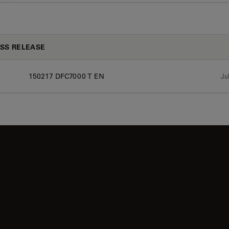
SS RELEASE
150217 DFC7000 T EN
Jul