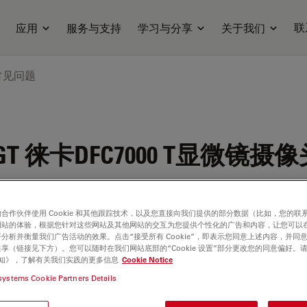
联
应用
服务与支持
学习与分享
关于我们
常见问题
GT
徕卡DFC7000 T显微镜摄像
合作伙伴使用 Cookie 和其他跟踪技术，以及您直接向我们提供的部分数据（比如，您的联
网站的体验，根据您针对这些网站及其他网站的交互为您提供个性化的广告和内容，让您可以
分析并衡量我们广告活动的效果。点击“接受所有 Cookie”，即表示您同意上述内容，并同
享（链接见下方）。您可以随时在我们网站底部的“Cookie 设置”部分更改您的同意偏好。
e 通知》，了解有关我们实践的更多信息
Cookie Notice
systems Cookie Partners Details
000 T