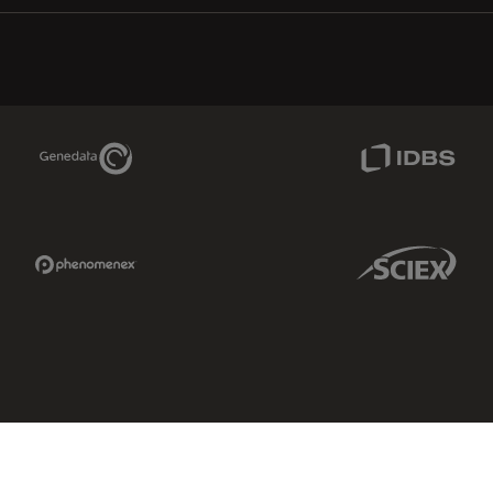
Genedata Link
IDBS Link
Phenomenex Link
Sciex Link