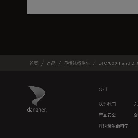
首页
产品
显微镜摄像头
DFC7000 T and DF
Footer
Danaher Logo
公司
联系我们
关
产品安全
合
丹纳赫生命科学