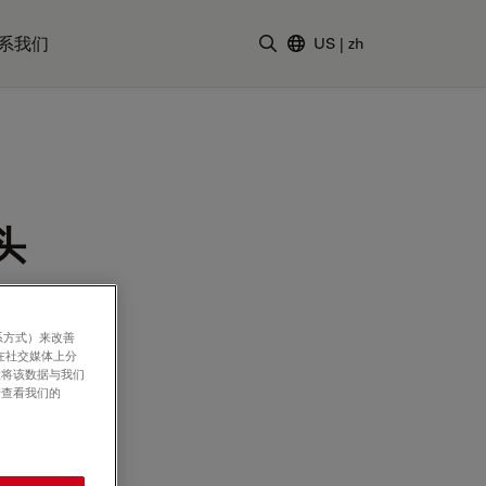
系我们
US
|
zh
输入搜索词
头
系方式）来改善
在社交媒体上分
意将该数据与我们
请查看我们的