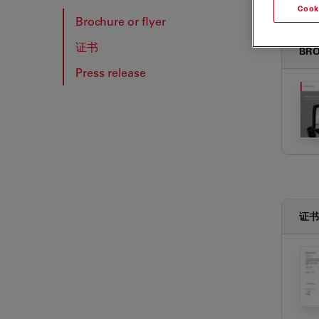
Cook
Brochure or flyer
证书
BRO
Press release
证