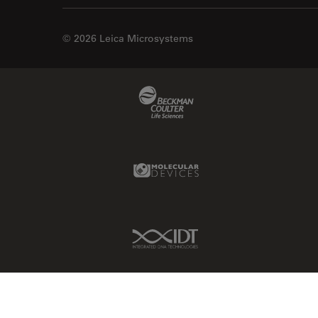
© 2026 Leica Microsystems
Beckman Coulter Link
Molecular Devices Link
IDT Link