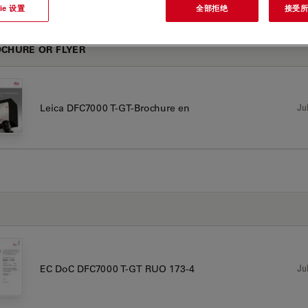
ie 设置
全部拒绝
接受所有
CHURE OR FLYER
Jul
Leica DFC7000 T-GT-Brochure en
书
Jul
EC DoC DFC7000 T-GT RUO 173-4