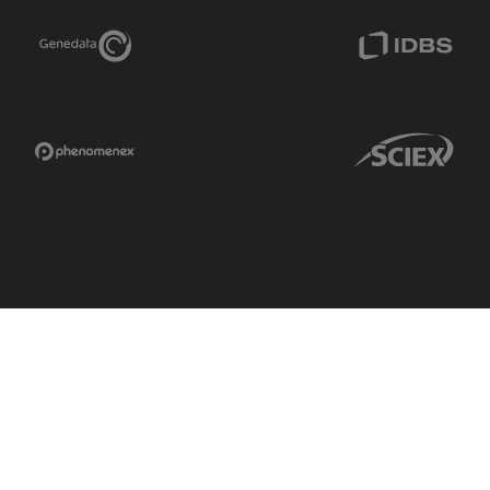
Genedata Link
IDBS Link
Phenomenex Link
Sciex Link