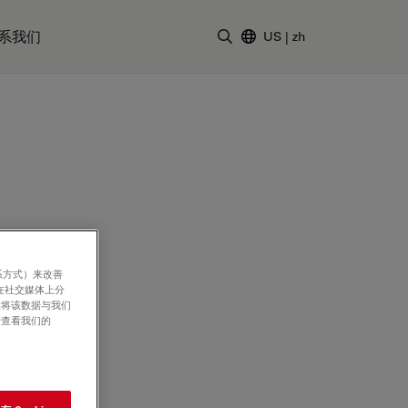
系我们
US
|
zh
输入搜索词
系方式）来改善
在社交媒体上分
意将该数据与我们
请查看我们的