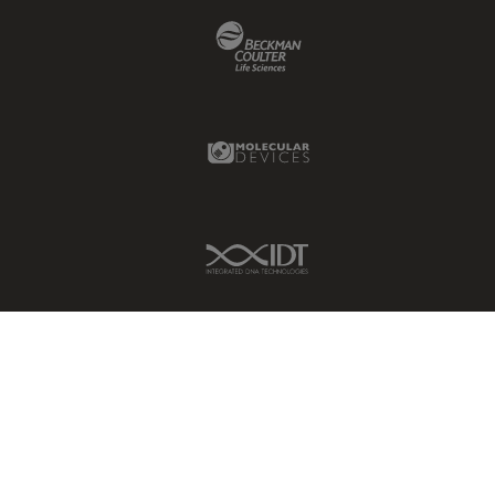
Beckman Coulter Link
Molecular Devices Link
IDT Link