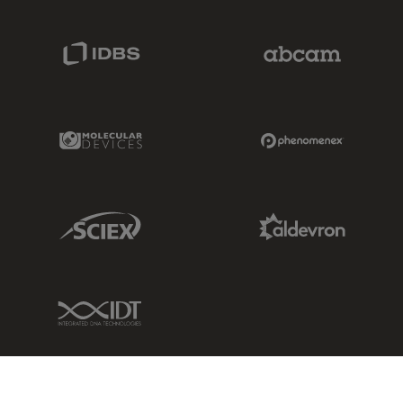
IDBS Link
Abcam Limited
Molecular Devices Link
Phenomenex L
Sciex Link
Aldevron Link
IDT Link