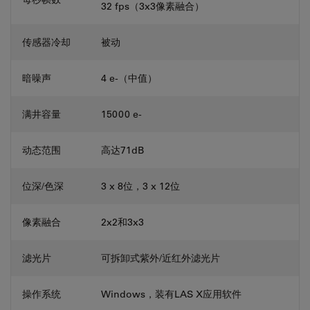
32 fps（3x3像素融合）
传感器冷却
被动
暗噪声
4 e-（中值）
满井容量
15000 e-
动态范围
高达71dB
位深/色深
3 x 8位，3 x 12位
像素融合
2x2和3x3
滤光片
可拆卸式紫外/近红外滤光片
操作系统
Windows，装有LAS X应用软件