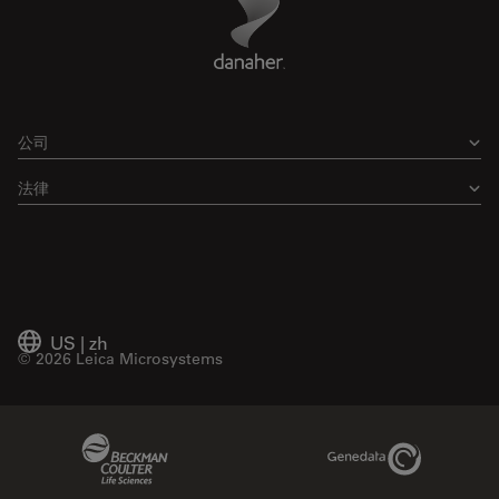
公司
法律
US
|
zh
© 2026 Leica Microsystems
Beckman Coulter Link
Genedata Link