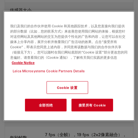
传感器大小
15.86毫米
（对角线）。
我们及我们的合作伙伴使用 Cookie 和其他跟踪技术，以及您直接向我们提供
的部分数据（比如，您的联系方式）来改善您使用我们网站的体验，根据您针
传感器规格
5472像素x3648像素，2000万像素
对这些网站及其他网站的交互为您提供个性化的广告和内容，让您可以在社交
媒体上分享内容，展开分析并衡量我们广告活动的效果。点击“接受所有
Cookie”，即表示您同意上述内容，并同意将该数据与我们的合作伙伴共享
像素大小
2.4微米 x 2.4微米
（链接见下方）。您可以随时在我们网站底部的“Cookie 设置”部分更改您的同
意偏好。请查看我们的《Cookie 通知》，了解有关我们实践的更多信息
Cookie Notice
快门模式
滚动
Leica Microsystems Cookie Partners Details
数据接口
USB 3
Cookie 设置
C 型接口： 1.0x (10 450 829) 立体显微镜；
机械接口
1.0x (11 541 510)光学显微镜
全部拒绝
接受所有 Cookie
曝光时间
1毫秒 - 10秒
7 fps（全帧），19 fps（2x2像素融合），
每秒帧数