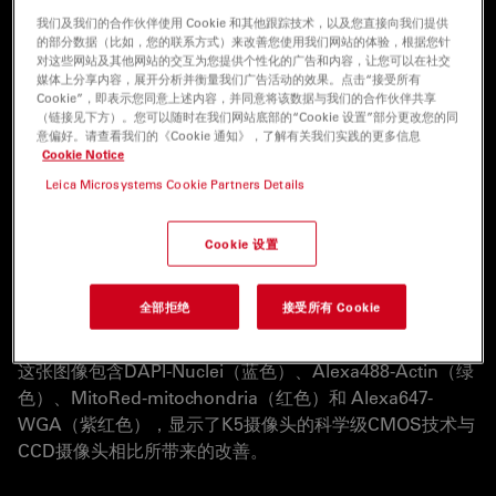
我们及我们的合作伙伴使用 Cookie 和其他跟踪技术，以及您直接向我们提供
的部分数据（比如，您的联系方式）来改善您使用我们网站的体验，根据您针
拍摄动态的细胞活动，拍摄速度快达40帧/秒
对这些网站及其他网站的交互为您提供个性化的广告和内容，让您可以在社交
媒体上分享内容，展开分析并衡量我们广告活动的效果。点击“接受所有
分辨率高达420万像素，能够清晰显示细微的结构
Cookie”，即表示您同意上述内容，并同意将该数据与我们的合作伙伴共享
（链接见下方）。您可以随时在我们网站底部的“Cookie 设置”部分更改您的同
量子效率高达80%，可减少曝光时间和光毒性影响
意偏好。请查看我们的《Cookie 通知》，了解有关我们实践的更多信息
Cookie Notice
Leica Microsystems Cookie Partners Details
Cookie 设置
比较滑块：
许多普通的CCD摄像头具有较低的量子效率、较高的噪
全部拒绝
接受所有 Cookie
声，这会降低信噪比，难以拍摄到感兴趣的结构。
这张图像包含DAPI-Nuclei（蓝色）、Alexa488-Actin（绿
色）、MitoRed-mitochondria（红色）和 Alexa647-
WGA（紫红色），显示了K5摄像头的科学级CMOS技术与
CCD摄像头相比所带来的改善。