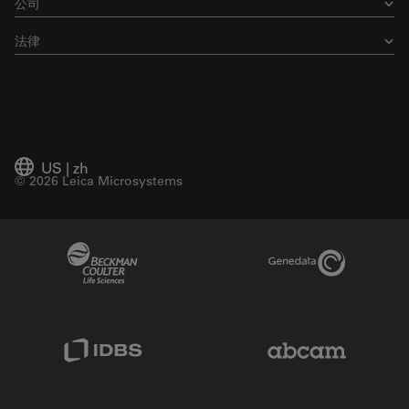
公司
法律
US
|
zh
© 2026 Leica Microsystems
Beckman Coulter Link
Genedata Link
IDBS Link
Abcam Limited