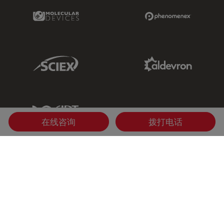
Molecular Devices Link
Phenomenex L
Sciex Link
Aldevron Link
IDT Link
在线咨询
拨打电话