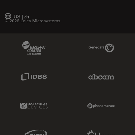
US
|
zh
© 2026 Leica Microsystems
Beckman Coulter Link
Genedata Link
IDBS Link
Abcam Limited
Molecular Devices Link
Phenomenex L
Sciex Link
Aldevron Link