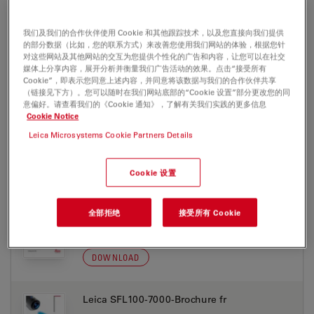
Leica SFL100-7000-Brochure de
我们及我们的合作伙伴使用 Cookie 和其他跟踪技术，以及您直接向我们提供
的部分数据（比如，您的联系方式）来改善您使用我们网站的体验，根据您针
Jul 27, 2026
PDF, 2 MB
对这些网站及其他网站的交互为您提供个性化的广告和内容，让您可以在社交
媒体上分享内容，展开分析并衡量我们广告活动的效果。点击“接受所有
DOWNLOAD
Cookie”，即表示您同意上述内容，并同意将该数据与我们的合作伙伴共享
（链接见下方）。您可以随时在我们网站底部的“Cookie 设置”部分更改您的同
意偏好。请查看我们的《Cookie 通知》，了解有关我们实践的更多信息
Cookie Notice
Leica SFL100-7000-Brochure en
Leica Microsystems Cookie Partners Details
Jul 27, 2026
PDF, 2 MB
DOWNLOAD
Cookie 设置
Leica SFL100-7000-Brochure es
全部拒绝
接受所有 Cookie
Jul 27, 2026
PDF, 2 MB
DOWNLOAD
Leica SFL100-7000-Brochure fr