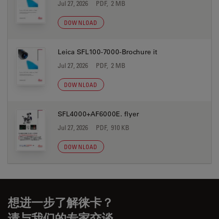
Jul 27, 2026
PDF, 2 MB
DOWNLOAD
Leica SFL100-7000-Brochure it
Jul 27, 2026
PDF, 2 MB
DOWNLOAD
SFL4000+AF6000E. flyer
Jul 27, 2026
PDF, 910 KB
DOWNLOAD
想进一步了解徕卡？
请与我们的专家交谈。