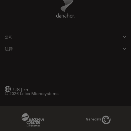
公司
法律
US
|
zh
© 2026 Leica Microsystems
Beckman Coulter Link
Genedata Link