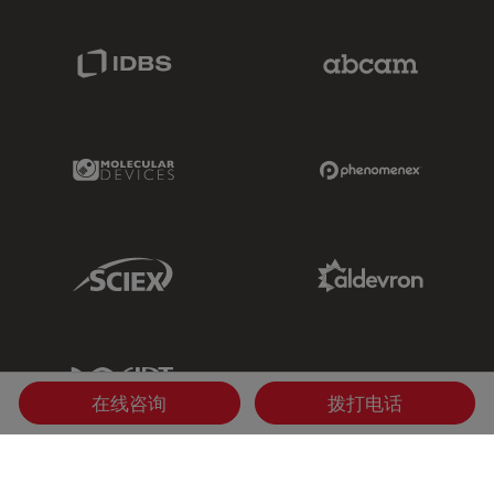
IDBS Link
Abcam Limited
Molecular Devices Link
Phenomenex L
Sciex Link
Aldevron Link
IDT Link
在线咨询
拨打电话