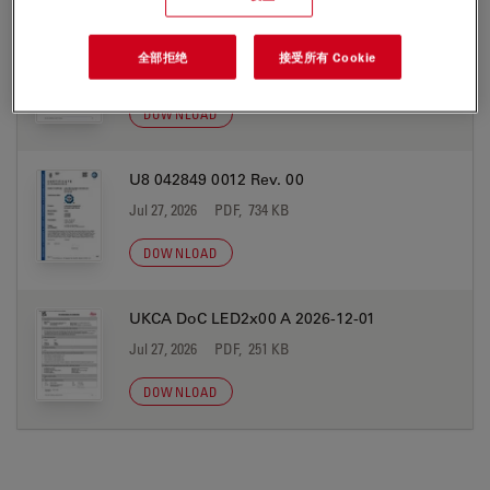
EC DoC LED2x00 A 2026-12-01
全部拒绝
接受所有 Cookie
Jul 27, 2026
PDF, 268 KB
DOWNLOAD
U8 042849 0012 Rev. 00
Jul 27, 2026
PDF, 734 KB
DOWNLOAD
UKCA DoC LED2x00 A 2026-12-01
Jul 27, 2026
PDF, 251 KB
DOWNLOAD