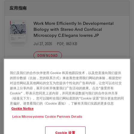
应用指南
Work More Efficiently In Developmental
Biology with Stereo And Confocal
Microscopy C.Elegans lowres JP
Jul 27, 2026
PDF, 863 KB
DOWNLOAD
我们及我们的合作伙伴使用 Cookie 和其他跟踪技术，以及您直接向我们提供
的部分数据（比如，您的联系方式）来改善您使用我们网站的体验，根据您针
对这些网站及其他网站的交互为您提供个性化的广告和内容，让您可以在社交
媒体上分享内容，展开分析并衡量我们广告活动的效果。点击“接受所有
证书
Cookie”，即表示您同意上述内容，并同意将该数据与我们的合作伙伴共享
（链接见下方）。您可以随时在我们网站底部的“Cookie 设置”部分更改您的同
意偏好。请查看我们的《Cookie 通知》，了解有关我们实践的更多信息
CB 042849 0013 Rev. 00
Cookie Notice
Jul 27, 2026
PDF, 698 KB
Leica Microsystems Cookie Partners Details
DOWNLOAD
Cookie 设置