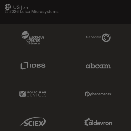
US
|
zh
© 2026 Leica Microsystems
Beckman Coulter Link
Genedata Link
IDBS Link
Abcam Limited
Molecular Devices Link
Phenomenex L
Sciex Link
Aldevron Link