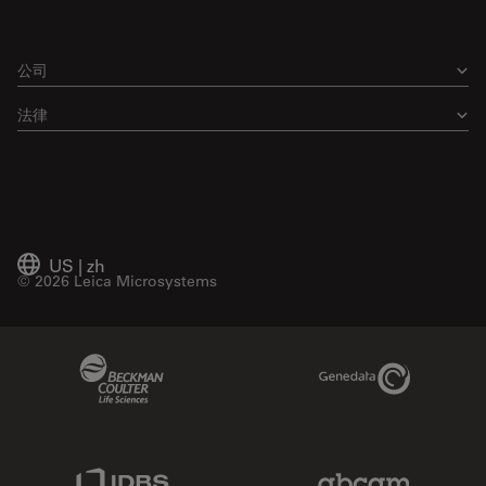
公司
法律
US
|
zh
© 2026 Leica Microsystems
Beckman Coulter Link
Genedata Link
IDBS Link
Abcam Limited