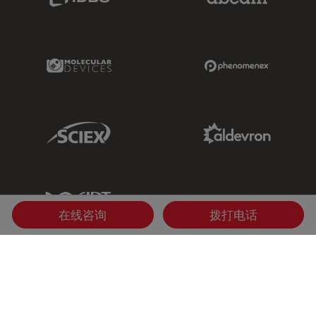
Molecular Devices Link
Phenomenex L
Sciex Link
Aldevron Link
IDT Link
在线咨询
拨打电话