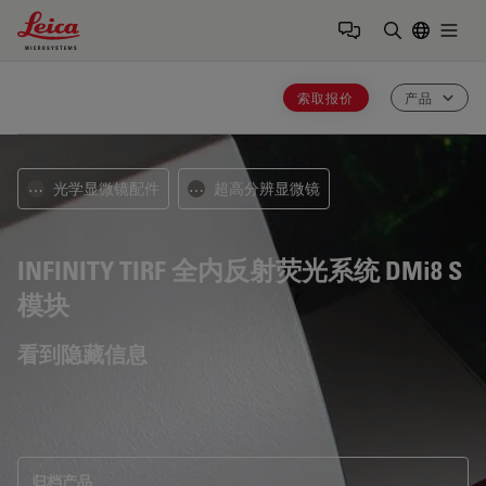
Leica Microsystems Logo
Togg
输入搜索词
索取报价
产品
光学显微镜配件
超高分辨显微镜
⋯
⋯
INFINITY TIRF 全内反射荧光系统
DMi8 S
模块
看到隐藏信息
归档产品