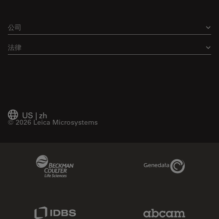
公司
法律
US
|
zh
© 2026 Leica Microsystems
Beckman Coulter Link
Genedata Link
IDBS Link
Abcam Limited