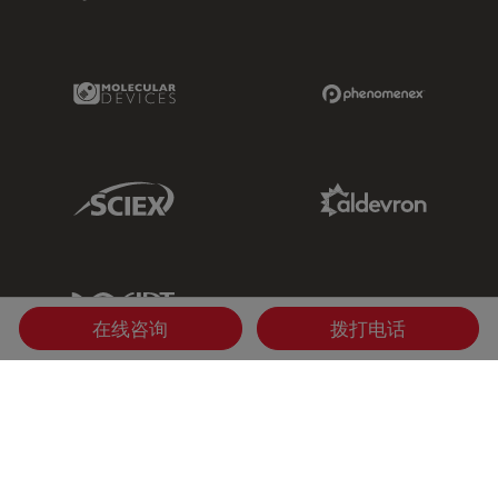
Molecular Devices Link
Phenomenex L
Sciex Link
Aldevron Link
IDT Link
在线咨询
拨打电话