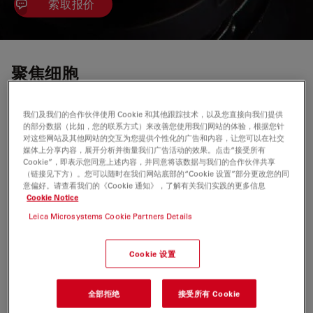
索取报价
聚焦细胞
使用全自动 Infinity TIRF，让设置 TIRF 实验变得不再神
我们及我们的合作伙伴使用 Cookie 和其他跟踪技术，以及您直接向我们提供
秘。
的部分数据（比如，您的联系方式）来改善您使用我们网站的体验，根据您针
对这些网站及其他网站的交互为您提供个性化的广告和内容，让您可以在社交
通过集成传感器进行标本相关的对齐和校准，确保结果的一
媒体上分享内容，展开分析并衡量我们广告活动的效果。点击“接受所有
Cookie”，即表示您同意上述内容，并同意将该数据与我们的合作伙伴共享
致、可重复性。
（链接见下方）。您可以随时在我们网站底部的“Cookie 设置”部分更改您的同
意偏好。请查看我们的《Cookie 通知》，了解有关我们实践的更多信息
Cookie Notice
与 LAS X 集成
Leica Microsystems Cookie Partners Details
与
LAS X 软件
完全集成，可帮助您大程度缩减设置和培训
时间，从而让您全身心关注于您的实验。
Cookie 设置
全部拒绝
接受所有 Cookie