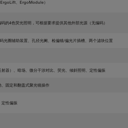
oLift、ErgoModule）
编码的4色荧光照明，可根据要求提供其他外部光源（无编码）
码光圈辅助装置、孔径光阑、检偏镜/偏光片插槽、两个滤块位置
反射器）、暗场、微分干涉对比、荧光、倾斜照明、定性偏振
动、固定和翻盖式聚光镜操作
、定性偏振