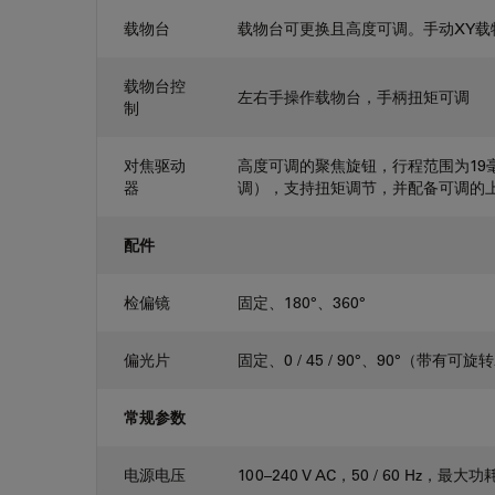
载物台
载物台可更换且高度可调。手动XY载物台
载物台控
左右手操作载物台，手柄扭矩可调
制
对焦驱动
高度可调的聚焦旋钮，行程范围为19
器
调），支持扭矩调节，并配备可调的
配件
检偏镜
固定、180°、360°
偏光片
固定、0 / 45 / 90°、90°（带有
常规参数
电源电压
100–240 V AC，50 / 60 Hz，最大功