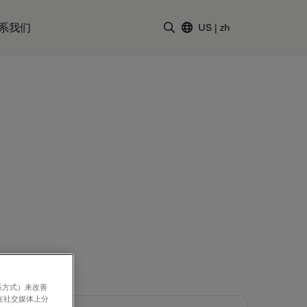
系我们
US
|
zh
输入搜索词
系方式）来改善
在社交媒体上分