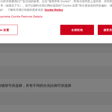
分析并衡量我们广告活动的效果。点击“接受所有 Cookie”，即表示您同意上述内容，并同
享（链接见下方）。您可以随时在我们网站底部的“Cookie 设置”部分更改您的同意偏好。
e 通知》，了解有关我们实践的更多信息
Cookie Notice
systems Cookie Partners Details
高度：505毫米，重约18千克（视配置而定）
ie 设置
全部拒绝
接受所有
钮、内置检偏镜插槽、符合ISO 22196标准的AgTreat抗菌表面
目镜筒可供选择，并有不同的分光比例可供选择