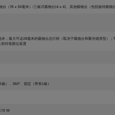
（76 x 50毫米）/三板式载物台(4 x 4)、其他载物台（包括旋转载
毫米；最大可达28毫米的载物台总行程（取决于载物台和聚光镜类型）；带
上部对焦限位装置
可旋转λ板）、360°、固定（带有λ板）
耗15 W