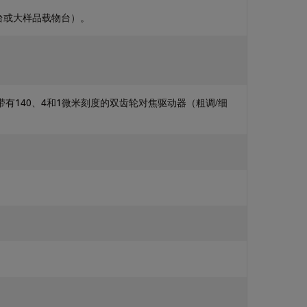
物台或大样品载物台）。
有140、4和1微米刻度的双齿轮对焦驱动器（粗调/细