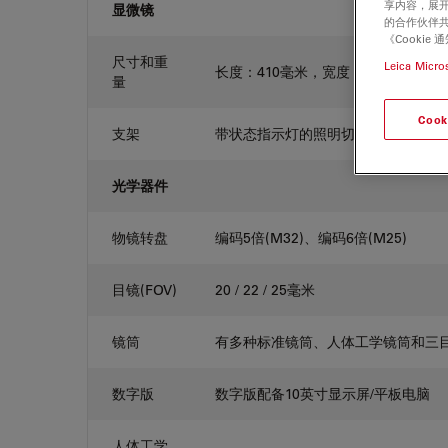
享内容，展开
显微镜
的合作伙伴共
《Cooki
尺寸和重
Leica Micro
长度：410毫米，宽度：331毫米，
量
Cook
支架
带状态指示灯的照明切换按钮、图像捕捉按
光学器件
物镜转盘
编码5倍(M32)、编码6倍(M25)
目镜(FOV)
20 / 22 / 25毫米
镜筒
有多种标准镜筒、人体工学镜筒和三
数字版
数字版配备10英寸显示屏/平板电脑
人体工学