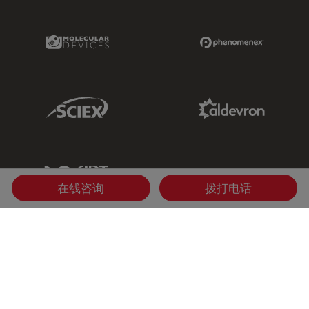
Molecular Devices Link
Phenomenex L
Sciex Link
Aldevron Link
IDT Link
在线咨询
拨打电话