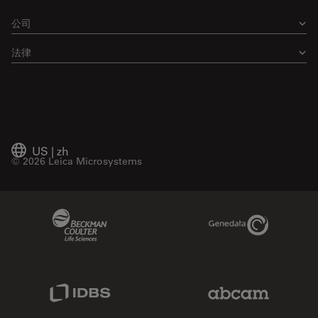
公司
法律
US
|
zh
© 2026 Leica Microsystems
Beckman Coulter Link
Genedata Link
IDBS Link
Abcam Limited