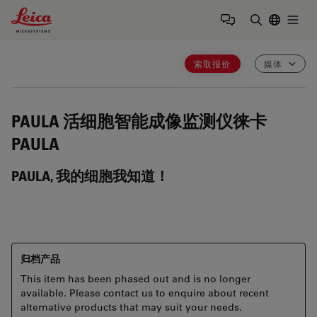
Leica Microsystems Logo
Togg
输入搜索词
索取报价
媒体
PAULA
活细胞智能成像监测仪徕卡
PAULA
PAULA, 我的细胞我知道！
归档产品
This item has been phased out and is no longer
available. Please contact us to enquire about recent
alternative products that may suit your needs.