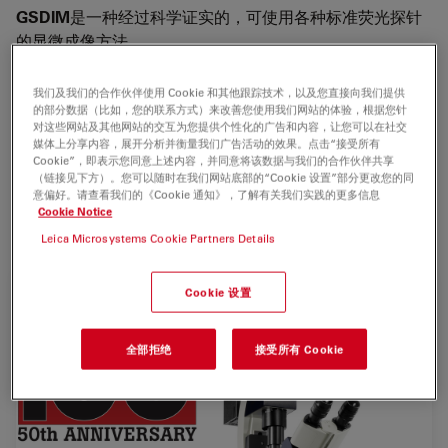
GSDIM
是一种经过科学证实的，可使用各种标准荧光探针
的显微成像方法。
Leica Microsystems是开发
超高清显微镜
的先驱者。2007
我们及我们的合作伙伴使用 Cookie 和其他跟踪技术，以及您直接向我们提供
年推出了Leica TCS STED，它预示着分辨率突破衍射极限
的部分数据（比如，您的联系方式）来改善您使用我们网站的体验，根据您针
的新时代的到来。
对这些网站及其他网站的交互为您提供个性化的广告和内容，让您可以在社交
媒体上分享内容，展开分析并衡量我们广告活动的效果。点击“接受所有
Cookie”，即表示您同意上述内容，并同意将该数据与我们的合作伙伴共享
Leica SR GSD以Leica AM TIRF MC 系统和Leica
（链接见下方）。您可以随时在我们网站底部的“Cookie 设置”部分更改您的同
DMI6000 B倒置显微镜为基础，根据为基态损耗
意偏好。请查看我们的《Cookie 通知》，了解有关我们实践的更多信息
Cookie Notice
（GSDIM）技术研发而成。
Leica Microsystems Cookie Partners Details
Cookie 设置
全部拒绝
接受所有 Cookie