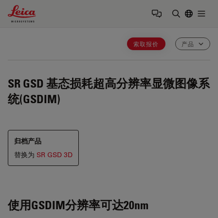
Leica Microsystems Logo
Togg
输入搜索词
索取报价
产品
SR GSD
基态损耗超高分辨率显微图像系
统(GSDIM)
归档产品
替换为
SR GSD 3D
使用
GSDIM
分辨率可达
20nm