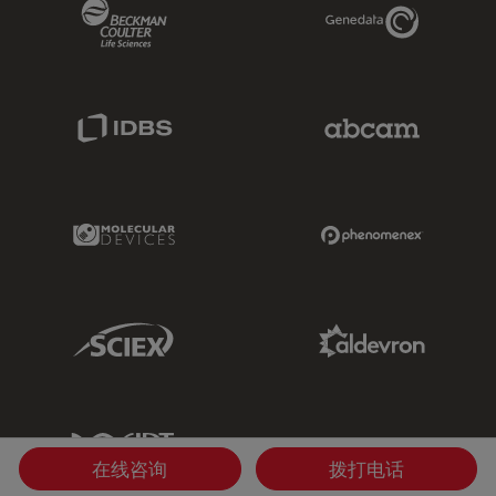
Beckman Coulter Link
Genedata Link
IDBS Link
Abcam Limited
Molecular Devices Link
Phenomenex L
Sciex Link
Aldevron Link
IDT Link
在线咨询
拨打电话