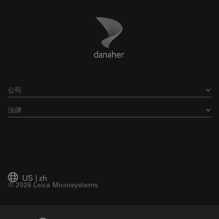
Danaher Logo
Footer
公司
法律
US
|
zh
© 2026 Leica Microsystems