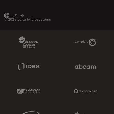
US
|
zh
© 2026 Leica Microsystems
Beckman Coulter Link
Genedata Link
IDBS Link
Abcam Limited
Molecular Devices Link
Phenomenex L
Sciex Link
Aldevron Link