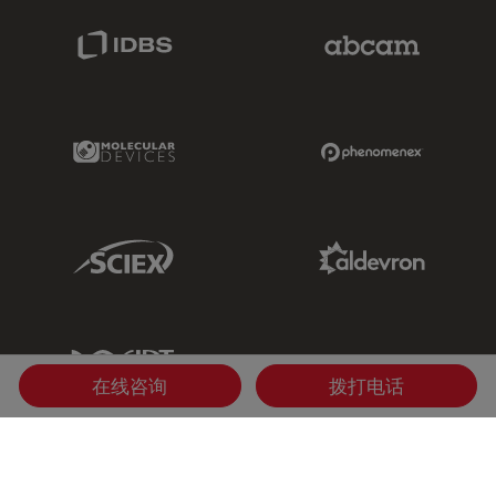
IDBS Link
Abcam Limited
Molecular Devices Link
Phenomenex L
Sciex Link
Aldevron Link
IDT Link
在线咨询
拨打电话