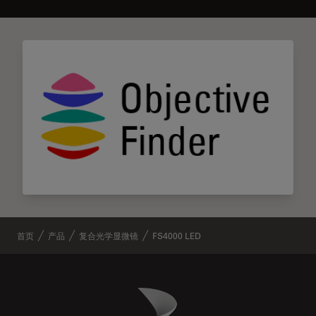
首页
产品
复合光学显微镜
FS4000 LED
Danaher Logo
Footer