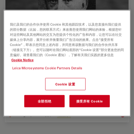
我们及我们的合作伙伴使用 Cookie 和其他跟踪技术，以及您直接向我们提供
的部分数据（比如，您的联系方式）来改善您使用我们网站的体验，根据您针
对这些网站及其他网站的交互为您提供个性化的广告和内容，让您可以在社交
媒体上分享内容，展开分析并衡量我们广告活动的效果。点击“接受所有
Cookie”，即表示您同意上述内容，并同意将该数据与我们的合作伙伴共享
（链接见下方）。您可以随时在我们网站底部的“Cookie 设置”部分更改您的同
比对显微镜 125 年的发展历程
意偏好。请查看我们的《Cookie 通知》，了解有关我们实践的更多信息
Cookie Notice
要科学准确地对两个物体进行光学比较，必须能够同时观察它
Leica Microsystems Cookie Partners Details
们。特别是在比较只能借助光学放大系统才能观察到的微小物
体时，更是如此。如果你只有一台显微镜，而且必须交替观察
两个物体，那么你就需要有出色的记忆力，而且永远不能排除
Cookie 设置
判断错误的风险，尤其是在检查结构、颜色或轮廓只有细微差
别的物体时。这种认识促使圣彼得堡的地质学教授亚历山大-
冯-伊诺斯特兰泽夫（Alexander von…
全部拒绝
接受所有 Cookie
Aug 12, 2014
文章
法医学
比对显微