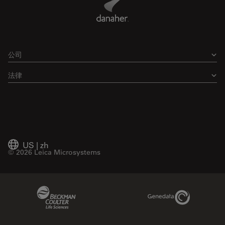
公司
法律
US
|
zh
© 2026 Leica Microsystems
Beckman Coulter Link
Genedata Link