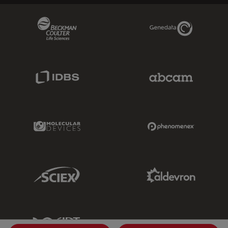
Beckman Coulter Link
Genedata Link
IDBS Link
Abcam Limited
Molecular Devices Link
Phenomenex L
Sciex Link
Aldevron Link
IDT Link