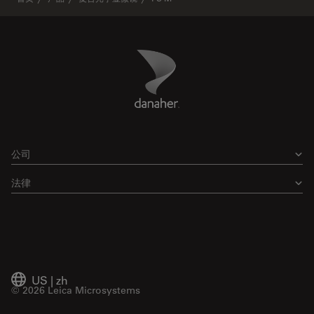
Danaher Logo
Footer
公司
法律
US
|
zh
© 2026 Leica Microsystems