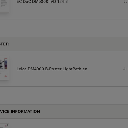
Jul
EC DoC DM5000 IVD 124-3
STER
Jul
Leica DM4000 B-Poster LightPath en
VICE INFORMATION