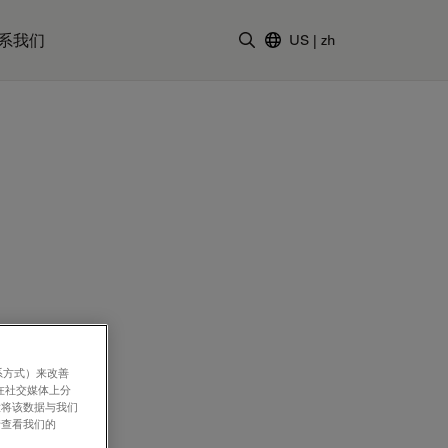
系我们
US
|
zh
输入搜索词
系方式）来改善
在社交媒体上分
意将该数据与我们
请查看我们的