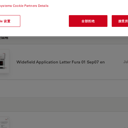
systems Cookie Partners Details
00 B
ie 设置
全部拒绝
接受所有
用指南
Jul
Widefield Application Letter Fura 01 Sep07 en
书