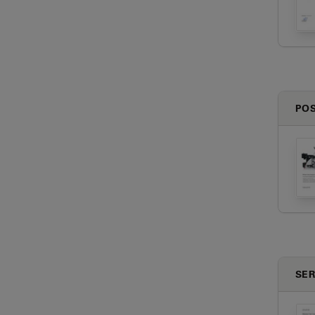
PO
SER