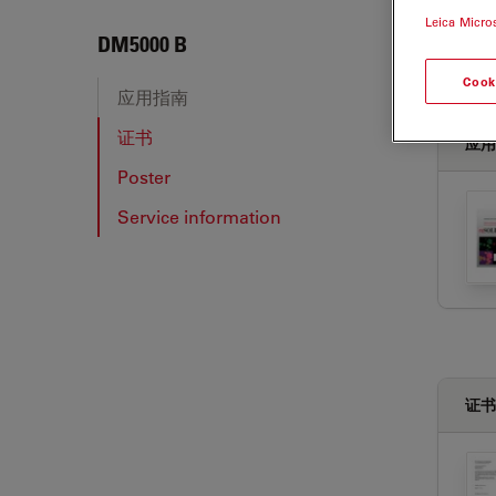
Leica Micro
DM50
DM5000 B
Cook
应用指南
证书
应
Poster
Service information
证