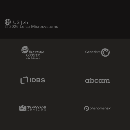
US
|
zh
© 2026 Leica Microsystems
Beckman Coulter Link
Genedata Link
IDBS Link
Abcam Limited
Molecular Devices Link
Phenomenex L