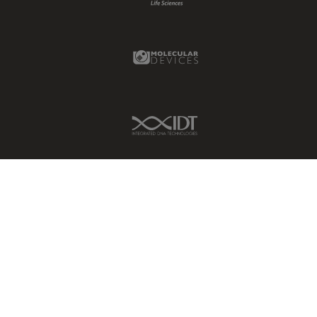
Molecular Devices Link
IDT Link