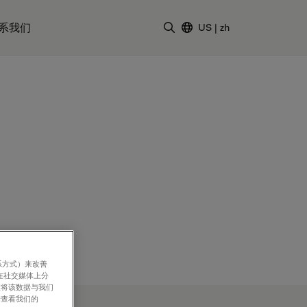
系我们
US
|
zh
输入搜索词
系方式）来改善
在社交媒体上分
意将该数据与我们
请查看我们的