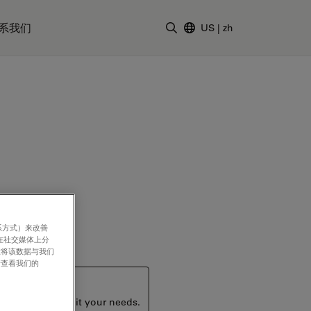
系我们
US
|
zh
输入搜索词
系方式）来改善
在社交媒体上分
意将该数据与我们
请查看我们的
ucts that may suit your needs.