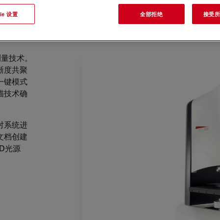
ie 设置
全部拒绝
接受所有
测量技术。
晰度共聚
一键模式
描技术确
对系统进
文档创建
ED光源