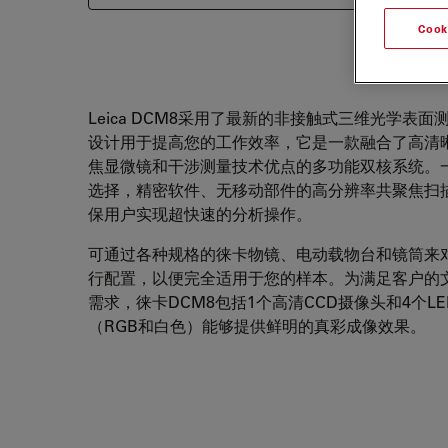
Cook
Leica DCM8采用了最新的非接触式三维光学表面
设计用于提高您的工作效率，它是一款融合了高清
焦显微镜和干涉测量技术优点的多功能双核系统。
选择，精密软件、无移动部件的高分辨率共聚焦扫
保用户实现超快速的分析操作。
可通过各种规格的徕卡物镜、电动载物台和镜筒来
行配置，以便完全适用于您的样本。为满足客户的
需求，徕卡DCM8包括1个高清CCD摄像头和4个L
（RGB和白色）能够提供鲜明的真彩成像效果。