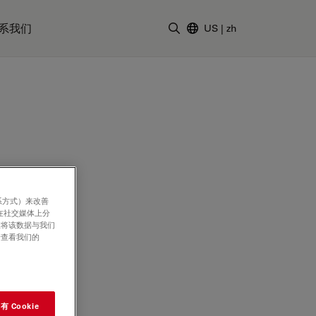
系我们
US
|
zh
输入搜索词
系方式）来改善
在社交媒体上分
意将该数据与我们
请查看我们的
 Cookie