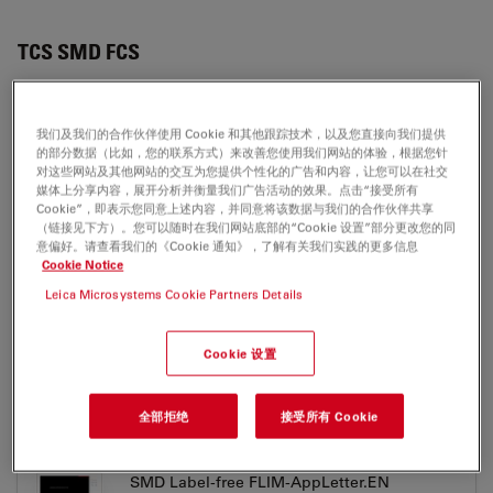
TCS SMD FCS
我们及我们的合作伙伴使用 Cookie 和其他跟踪技术，以及您直接向我们提供
应用指南
的部分数据（比如，您的联系方式）来改善您使用我们网站的体验，根据您针
对这些网站及其他网站的交互为您提供个性化的广告和内容，让您可以在社交
媒体上分享内容，展开分析并衡量我们广告活动的效果。点击“接受所有
SMD FCS Basics-AppLetter.EN
Cookie”，即表示您同意上述内容，并同意将该数据与我们的合作伙伴共享
（链接见下方）。您可以随时在我们网站底部的“Cookie 设置”部分更改您的同
Jul 27, 2026
PDF, 1,014 KB
意偏好。请查看我们的《Cookie 通知》，了解有关我们实践的更多信息
Cookie Notice
DOWNLOAD
Leica Microsystems Cookie Partners Details
SMD FRETwith FLIM-AppLetter.EN
Cookie 设置
Jul 27, 2026
PDF, 1 MB
DOWNLOAD
全部拒绝
接受所有 Cookie
SMD Label-free FLIM-AppLetter.EN