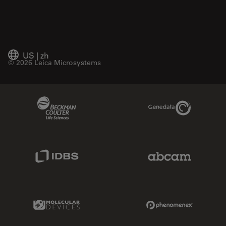
US
|
zh
© 2026 Leica Microsystems
Beckman Coulter Link
Genedata Link
IDBS Link
Abcam Limited
Molecular Devices Link
Phenomenex L