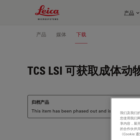
Leica Microsystems Logo
产品
产品
媒体
下载
TCS LSI
可获取成体动
归档产品
This item has been phased out and is no longer ava
我们及我们的
您使用我们
享内容，展开
的合作伙伴共
《Cooki