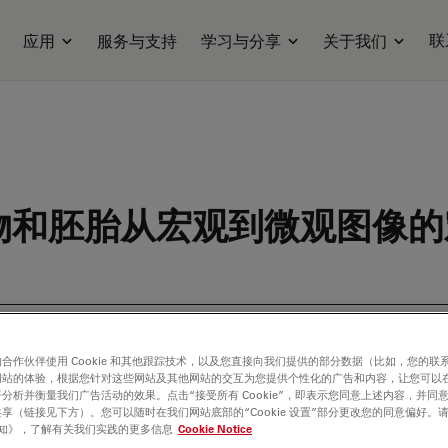
联
应用
服务与支持
学习与分享
关于我们
物和胚胎从宏观到微观图像的
ilable. Please contact us to enquire about recent alternative prod
合作伙伴使用 Cookie 和其他跟踪技术，以及您直接向我们提供的部分数据（比如，您的联
网站的体验，根据您针对这些网站及其他网站的交互为您提供个性化的广告和内容，让您可以
分析并衡量我们广告活动的效果。点击“接受所有 Cookie”，即表示您同意上述内容，并同
享（链接见下方）。您可以随时在我们网站底部的“Cookie 设置”部分更改您的同意偏好。
e 通知》，了解有关我们实践的更多信息
Cookie Notice