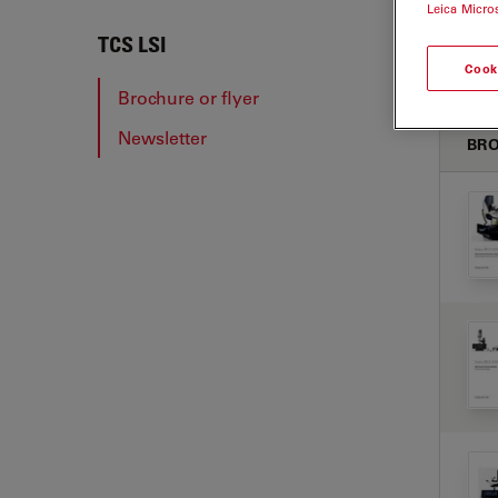
Leica Micro
TCS 
TCS LSI
Cook
Brochure or flyer
Newsletter
BRO