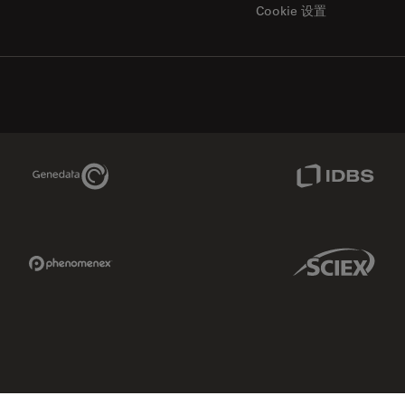
Cookie 设置
Genedata Link
IDBS Link
Phenomenex Link
Sciex Link