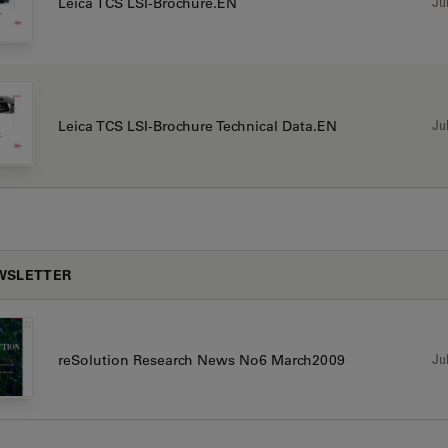
Jul
Leica TCS LSI-Brochure.EN
Jul
Leica TCS LSI-Brochure Technical Data.EN
WSLETTER
Jul
reSolution Research News No6 March2009