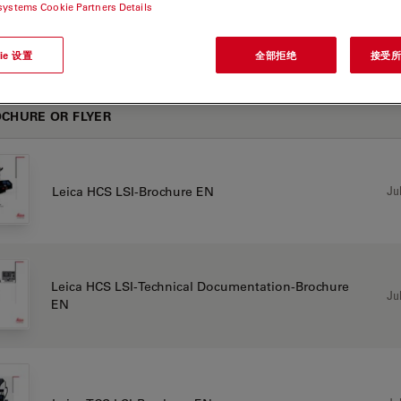
systems Cookie Partners Details
LSI
ie 设置
全部拒绝
接受所有
CHURE OR FLYER
Jul
Leica HCS LSI-Brochure EN
Leica HCS LSI-Technical Documentation-Brochure
Jul
EN