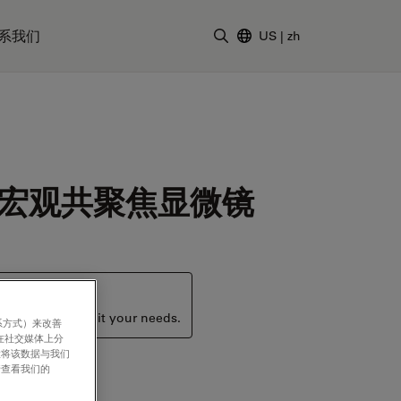
系我们
US
|
zh
输入搜索词
宏观共聚焦显微镜
ucts that may suit your needs.
系方式）来改善
在社交媒体上分
意将该数据与我们
请查看我们的