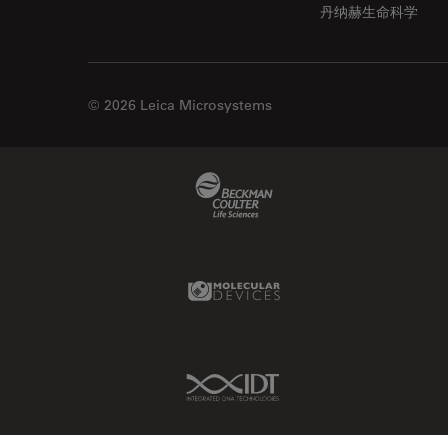
丹纳赫生命科学
© 2026 Leica Microsystems
Beckman Coulter Link
Molecular Devices Link
IDT Link