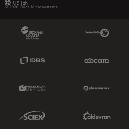
US
|
zh
© 2026 Leica Microsystems
Beckman Coulter Link
Genedata Link
IDBS Link
Abcam Limited
Molecular Devices Link
Phenomenex L
Sciex Link
Aldevron Link