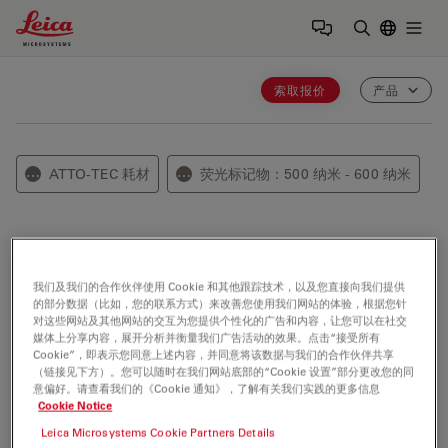
Leica Microsystems Logo
Togg
输入搜索词
索取报价
产品
ATTO-TEC 耗材
荧光标记物：500 纳米 - 600 纳米
⋯
⋯
ATTO Rho110
我们及我们的合作伙伴使用 Cookie 和其他跟踪技术，以及您直接向我们提供
ATTO Rho110 是一种ATTO‑TEC罗丹明染料
的部分数据（比如，您的联系方式）来改善您使用我们网站的体验，根据您针
（Rhodamine）列中的一种新型荧光标记物。 The dye 是
对这些网站及其他网站的交互为您提供个性化的广告和内容，让您可以在社交
媒体上分享内容，展开分析并衡量我们广告活动的效果。点击“接受所有
一种less 亲水性 variant of the dye ATTO 488 and is
Cookie”，即表示您同意上述内容，并同意将该数据与我们的合作伙伴共享
characterized by strong absorption, very high 荧光量子
（链接见下方）。您可以随时在我们网站底部的“Cookie 设置”部分更改您的同
产率 and high thermal and photochemical stability.
意偏好。请查看我们的《Cookie 通知》，了解有关我们实践的更多信息
Cookie Notice
Thus ATTO Rho11 is highly suitable for single-molecule
Leica Microsystems Cookie Partners Details
detection applications and high-resolution microscopy