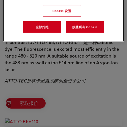
such as SIM, STED, PALM, dSTORM, etc. Like all ATTO
Rho dyes, ATTO Rho11 highly qualifies to be applied in
Cookie 设置
oligonucleotide labeling. Additionally the dye can be
used in flow cytometry (FACS), fluorescence in-situ
全部拒绝
接受所有 Cookie
hybridization (FISH and many more.
In contrast to ATTO 488, ATTO Rho11 是一种cationic
dye. The fluorescence is excited most efficiently in the
range 480 - 520 nm. A suitable source of excitation is
the 488 nm as well as the 514 nm line of an Argon-Ion
laser.
ATTO-TEC是徕卡显微系统的全资子公司
索取报价