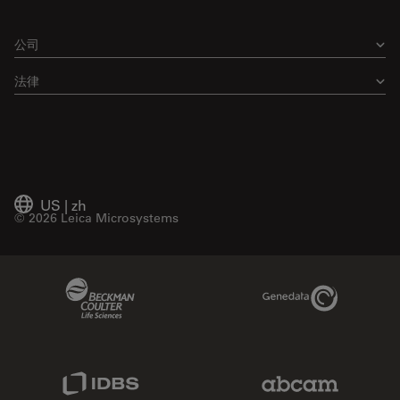
公司
法律
US
|
zh
© 2026 Leica Microsystems
Beckman Coulter Link
Genedata Link
IDBS Link
Abcam Limited