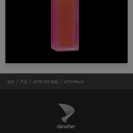
✕
首页
产品
ATTO-TEC 耗材
ATTO Rho11
Danaher Logo
Footer