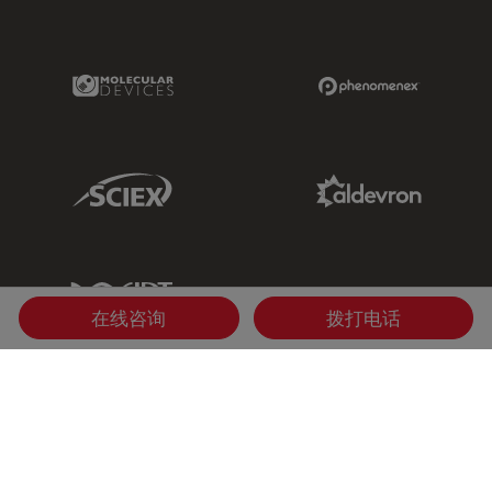
Molecular Devices Link
Phenomenex L
Sciex Link
Aldevron Link
IDT Link
在线咨询
拨打电话