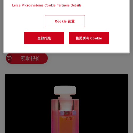
cationic dye. After coupling to a substrate the label
Leica Microsystems Cookie Partners Details
carries a net electrical charge of +1. In solution its
fluorescence can be excited efficiently in the range 550
Cookie 设置
- 580 nm.
ATTO-TEC是徕卡显微系统的全资子公司
全部拒绝
接受所有 Cookie
索取报价