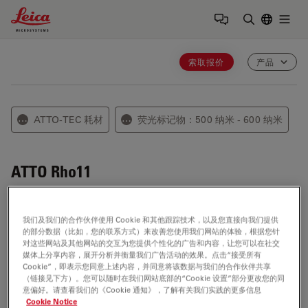
Leica Microsystems Logo
Togg
输入搜索词
索取报价
产品
ATTO-TEC 耗材
荧光标记物：500 纳米 - 600 纳米
⋯
⋯
ATTO Rho11
ATTO Rho11 是一种new 罗丹明染料 featuring a
functionality for coupling to 生物分子 such as DNA,
我们及我们的合作伙伴使用 Cookie 和其他跟踪技术，以及您直接向我们提供
的部分数据（比如，您的联系方式）来改善您使用我们网站的体验，根据您针
RNA, proteins etc. The label shows very high
对这些网站及其他网站的交互为您提供个性化的广告和内容，让您可以在社交
fluorescence efficiency and exceptionally high photo-
媒体上分享内容，展开分析并衡量我们广告活动的效果。点击“接受所有
stability.
Cookie”，即表示您同意上述内容，并同意将该数据与我们的合作伙伴共享
（链接见下方）。您可以随时在我们网站底部的“Cookie 设置”部分更改您的同
意偏好。请查看我们的《Cookie 通知》，了解有关我们实践的更多信息
The dye is moderately 亲水性. ATTO Rho11 是一种
Cookie Notice