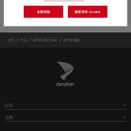
领先位置
全部拒绝
接受所有 Cookie
生命科
首页
产品
ATTO-TEC 耗材
ATTO MB2
Danaher Logo
Footer
公司
法律