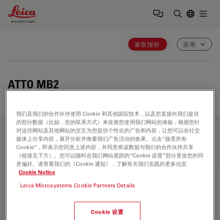
Leica Microsystems Logo
Togg
输入搜索词
索取报价
应用
ATTO MB2
我们及我们的合作伙伴使用 Cookie 和其他跟踪技术，以及您直接向我们提供
的部分数据（比如，您的联系方式）来改善您使用我们网站的体验，根据您针
对这些网站及其他网站的交互为您提供个性化的广告和内容，让您可以在社交
应用领域
媒体上分享内容，展开分析并衡量我们广告活动的效果。点击“接受所有
Cookie”，即表示您同意上述内容，并同意将该数据与我们的合作伙伴共享
（链接见下方）。您可以随时在我们网站底部的“Cookie 设置”部分更改您的同
意偏好。请查看我们的《Cookie 通知》，了解有关我们实践的更多信息
Cookie Notice
生命科学研究
Leica Microsystems Cookie Partners Details
徕卡(Leica)生命科学显微镜凭借先进的创新和专业技术能
力，支持观察、测量和分析微结构的成像要求。徕卡显微系统
Cookie 设置
对科学应用领域的高度关注，使徕卡显微系统的用户始终保持