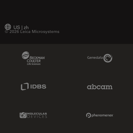
US
|
zh
© 2026 Leica Microsystems
Beckman Coulter Link
Genedata Link
IDBS Link
Abcam Limited
Molecular Devices Link
Phenomenex L