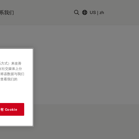
系我们
US
|
zh
输入搜索词
系方式）来改善
在社交媒体上分
意将该数据与我们
请查看我们的
 Cookie