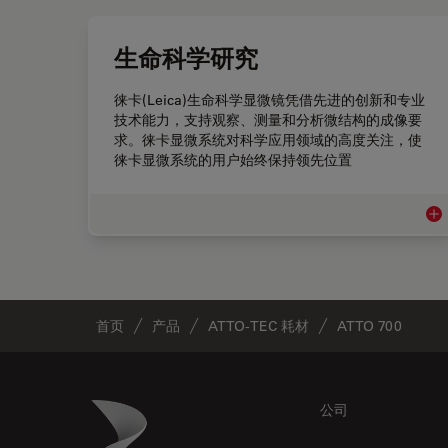
生命科学研究
徕卡(Leica)生命科学显微镜凭借先进的创新和专业
技术能力，支持观察、测量和分析微结构的成像要
求。徕卡显微系统对科学应用领域的高度关注，使
徕卡显微系统的用户始终保持领先位置
生
首页
产品
ATTO-TEC 耗材
ATTO 700
Footer
Danaher Logo
公司