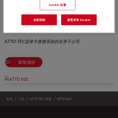
range of pH 2 to 11, used in typical applications. ATTO
Cookie 设置
620 是一种cationic dye. After coupling to a substrate
the label carries a net electrical charge of +1
全部拒绝
接受所有 Cookie
The label is moderately 亲水性. Its fluorescence is
excited most efficiently in the range 600 - 630 nm.
ATTO-TEC是徕卡显微系统的全资子公司
索取报价
✕
首页
产品
ATTO-TEC 耗材
ATTO 620