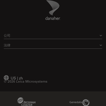
Danaher Logo
Footer
公司
法律
US
|
zh
© 2026 Leica Microsystems
Beckman Coulter Link
Genedata Link