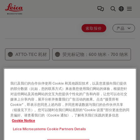
Leica Microsystems Logo
Togg
输入搜索词
索取报价
产品
ATTO-TEC 耗材
荧光标记物：600 纳米 - 700 纳米
⋯
⋯
ATTO 620
我们及我们的合作伙伴使用 Cookie 和其他跟踪技术，以及您直接向我们提供
的部分数据（比如，您的联系方式）来改善您使用我们网站的体验，根据您针
ATTO 620 属于红色光谱区域的新一代荧光标记物。
对这些网站及其他网站的交互为您提供个性化的广告和内容，让您可以在社交
Characteristic features of the label are strong
媒体上分享内容，展开分析并衡量我们广告活动的效果。点击“接受所有
Cookie”，即表示您同意上述内容，并同意将该数据与我们的合作伙伴共享
absorption, temperature dependent fluorescence, and
（链接见下方）。您可以随时在我们网站底部的“Cookie 设置”部分更改您的同
high thermal and photo-stability.
意偏好。请查看我们的《Cookie 通知》，了解有关我们实践的更多信息
Cookie Notice
In common with most ATTO-TEC-labels, absorption
Leica Microsystems Cookie Partners Details
and fluorescence are independent of pH, at least in the