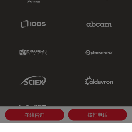
IDBS Link
Abcam Limited
Molecular Devices Link
Phenomenex L
Sciex Link
Aldevron Link
IDT Link
在线咨询
拨打电话