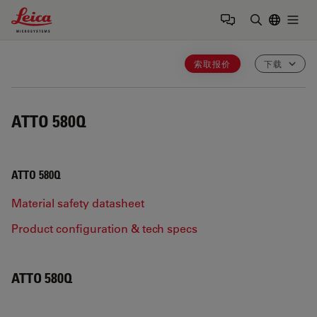
Leica Microsystems Logo
Togg
输入搜索词
索取报价
下载
ATTO 580Q
ATTO 580Q
Material safety datasheet
Product configuration & tech specs
ATTO 580Q