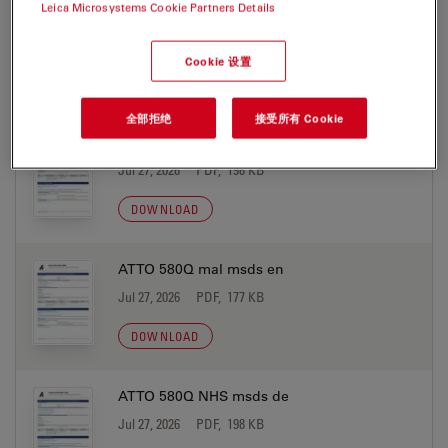
Leica Microsystems Cookie Partners Details
ATTO 580Q biotin msds en
Jul 27, 2026
PDF, 177 KB
Cookie 设置
DOWNLOAD
全部拒绝
接受所有 Cookie
ATTO 580Q mal msds de
Jul 27, 2026
PDF, 198 KB
DOWNLOAD
ATTO 580Q mal msds en
Jul 27, 2026
PDF, 177 KB
DOWNLOAD
ATTO 580Q NHS msds de
Jul 27, 2026
PDF, 198 KB