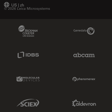
US
|
zh
© 2026 Leica Microsystems
Beckman Coulter Link
Genedata Link
IDBS Link
Abcam Limited
Molecular Devices Link
Phenomenex L
Sciex Link
Aldevron Link