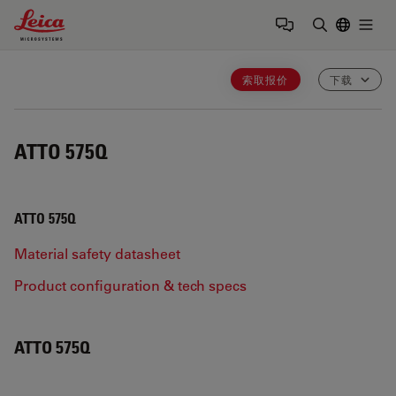
Leica Microsystems Logo
Togg
输入搜索词
索取报价
下载
ATTO 575Q
ATTO 575Q
Material safety datasheet
Product configuration & tech specs
ATTO 575Q