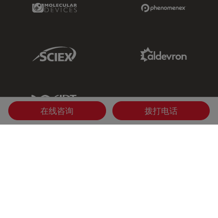
Molecular Devices Link
Phenomenex L
Sciex Link
Aldevron Link
IDT Link
在线咨询
拨打电话