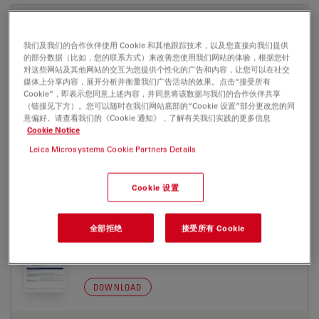
MATERIAL SAFETY DATASHEET
我们及我们的合作伙伴使用 Cookie 和其他跟踪技术，以及您直接向我们提供
的部分数据（比如，您的联系方式）来改善您使用我们网站的体验，根据您针
ATTO 575Q acid msds de
对这些网站及其他网站的交互为您提供个性化的广告和内容，让您可以在社交
Jul 27, 2026
PDF, 198 KB
媒体上分享内容，展开分析并衡量我们广告活动的效果。点击“接受所有
Cookie”，即表示您同意上述内容，并同意将该数据与我们的合作伙伴共享
（链接见下方）。您可以随时在我们网站底部的“Cookie 设置”部分更改您的同
DOWNLOAD
意偏好。请查看我们的《Cookie 通知》，了解有关我们实践的更多信息
Cookie Notice
ATTO 575Q acid msds en
Leica Microsystems Cookie Partners Details
Jul 27, 2026
PDF, 177 KB
Cookie 设置
DOWNLOAD
全部拒绝
接受所有 Cookie
ATTO 575Q mal msds de
Jul 27, 2026
PDF, 198 KB
DOWNLOAD