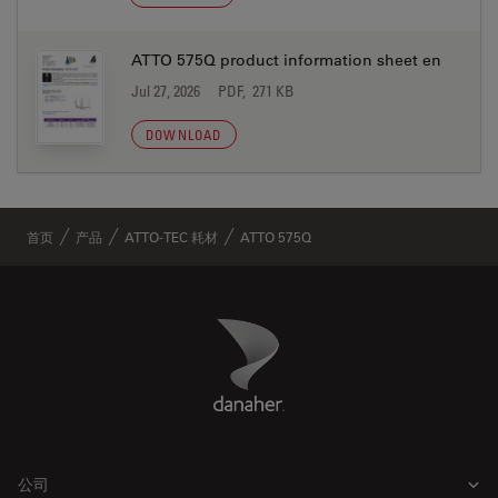
ATTO 575Q product information sheet en
Jul 27, 2026
PDF, 271 KB
DOWNLOAD
首页
产品
ATTO-TEC 耗材
ATTO 575Q
Danaher Logo
Footer
公司