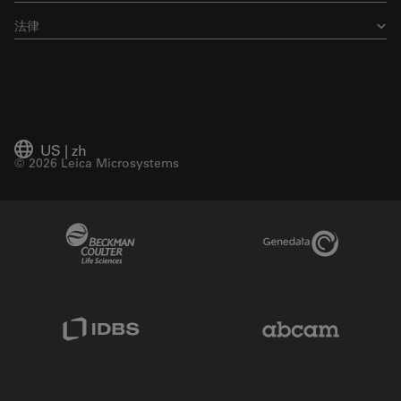
法律
US
|
zh
© 2026 Leica Microsystems
Beckman Coulter Link
Genedata Link
IDBS Link
Abcam Limited