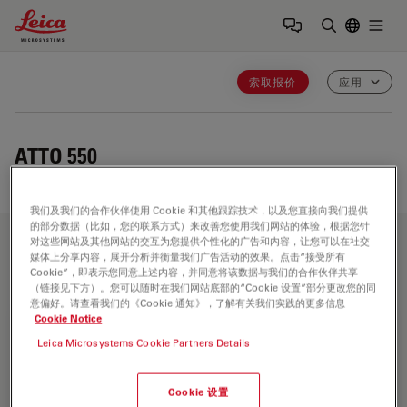
Leica Microsystems Logo
Togg
输入搜索词
索取报价
应用
ATTO 550
我们及我们的合作伙伴使用 Cookie 和其他跟踪技术，以及您直接向我们提供
的部分数据（比如，您的联系方式）来改善您使用我们网站的体验，根据您针
对这些网站及其他网站的交互为您提供个性化的广告和内容，让您可以在社交
应用领域
媒体上分享内容，展开分析并衡量我们广告活动的效果。点击“接受所有
Cookie”，即表示您同意上述内容，并同意将该数据与我们的合作伙伴共享
（链接见下方）。您可以随时在我们网站底部的“Cookie 设置”部分更改您的同
意偏好。请查看我们的《Cookie 通知》，了解有关我们实践的更多信息
Cookie Notice
生命科学研究
Leica Microsystems Cookie Partners Details
徕卡(Leica)生命科学显微镜凭借先进的创新和专业技术能
力，支持观察、测量和分析微结构的成像要求。徕卡显微系统
Cookie 设置
对科学应用领域的高度关注，使徕卡显微系统的用户始终保持