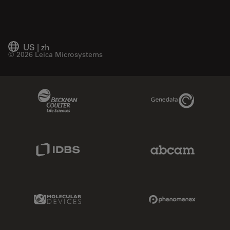
US
|
zh
© 2026 Leica Microsystems
Beckman Coulter Link
Genedata Link
IDBS Link
Abcam Limited
Molecular Devices Link
Phenomenex L