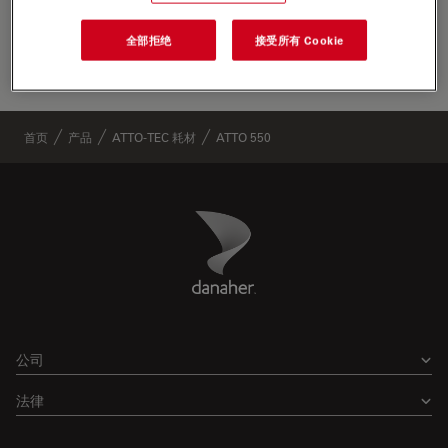
领先位置
全部拒绝
接受所有 Cookie
生命科
首页
产品
ATTO-TEC 耗材
ATTO 550
Danaher Logo
Footer
公司
法律