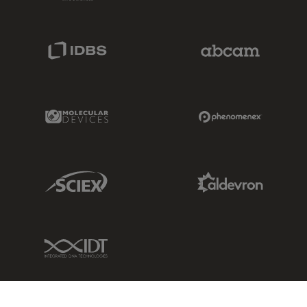
IDBS Link
Abcam Limited
Molecular Devices Link
Phenomenex L
Sciex Link
Aldevron Link
IDT Link