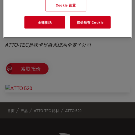
process of coupling to proteins etc. On lowering the pH
Cookie 设置
absorption and fluorescence are restored fully. The
fluorescence is excited most efficiently in the range 510
全部拒绝
接受所有 Cookie
- 535 nm. A suitable source of excitation 是一种n Argon-
Ion laser using the 514 nm line.
ATTO-TEC是徕卡显微系统的全资子公司
索取报价
✕
首页
产品
ATTO-TEC 耗材
ATTO 520