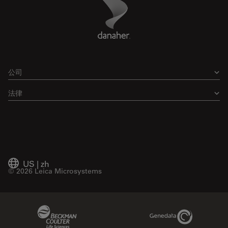
Danaher Logo
Footer
公司
法律
US
|
zh
© 2026 Leica Microsystems
Beckman Coulter Link
Genedata Link