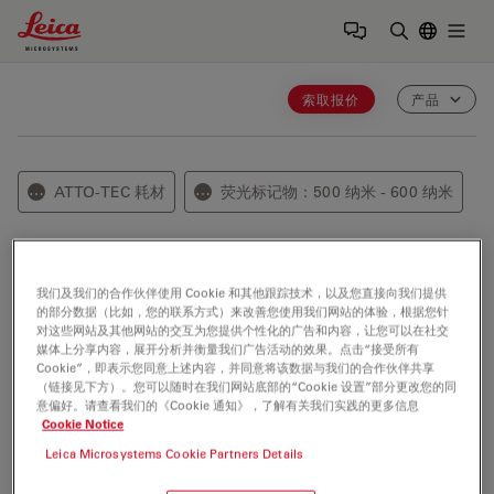
Leica Microsystems Logo
Togg
输入搜索词
索取报价
产品
ATTO-TEC 耗材
荧光标记物：500 纳米 - 600 纳米
⋯
⋯
ATTO 520
我们及我们的合作伙伴使用 Cookie 和其他跟踪技术，以及您直接向我们提供
的部分数据（比如，您的联系方式）来改善您使用我们网站的体验，根据您针
ATTO 520 是一种与知名染料罗丹明6G（Rhodamine
对这些网站及其他网站的交互为您提供个性化的广告和内容，让您可以在社交
6G）相关的新型荧光标记物。. Characteristic features of
媒体上分享内容，展开分析并衡量我们广告活动的效果。点击“接受所有
Cookie”，即表示您同意上述内容，并同意将该数据与我们的合作伙伴共享
the label are strong absorption, high 荧光量子产率, and
（链接见下方）。您可以随时在我们网站底部的“Cookie 设置”部分更改您的同
high thermal and photo-stability. The dye is moderately
意偏好。请查看我们的《Cookie 通知》，了解有关我们实践的更多信息
Cookie Notice
亲水性. Above pH 7.0 the dye exists in an equilibrium
with a colorless form (pseudobase). This 是一种
Leica Microsystems Cookie Partners Details
reversible reaction, which does not interfere with the