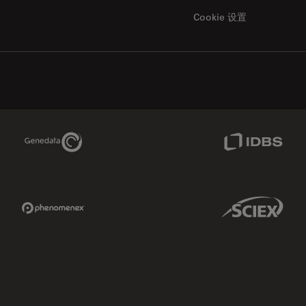
Cookie 设置
Genedata Link
IDBS Link
Phenomenex Link
Sciex Link