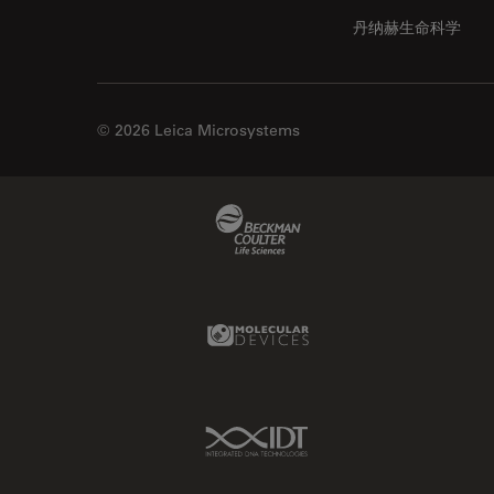
丹纳赫生命科学
© 2026 Leica Microsystems
Beckman Coulter Link
Molecular Devices Link
IDT Link