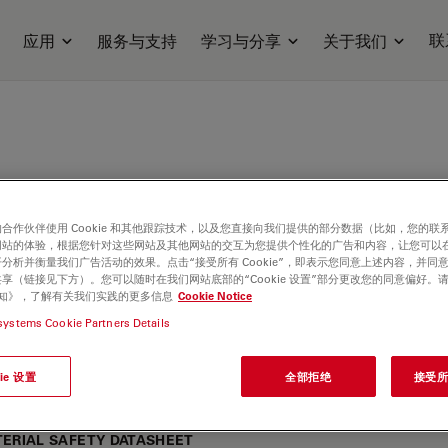
联
应用
服务与支持
学习与分享
关于我们
合作伙伴使用 Cookie 和其他跟踪技术，以及您直接向我们提供的部分数据（比如，您的联
网站的体验，根据您针对这些网站及其他网站的交互为您提供个性化的广告和内容，让您可以
分析并衡量我们广告活动的效果。点击“接受所有 Cookie”，即表示您同意上述内容，并同
享（链接见下方）。您可以随时在我们网站底部的“Cookie 设置”部分更改您的同意偏好。
e 通知》，了解有关我们实践的更多信息
Cookie Notice
systems Cookie Partners Details
 436H
ie 设置
全部拒绝
接受所有
ERIAL SAFETY DATASHEET