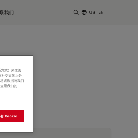
系我们
US
|
zh
输入搜索词
系方式）来改善
在社交媒体上分
意将该数据与我们
请查看我们的
 Cookie