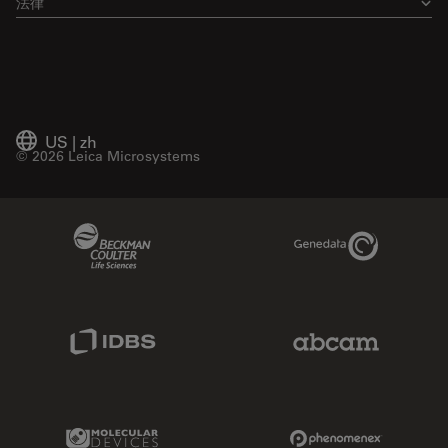
法律
US
|
zh
© 2026 Leica Microsystems
Beckman Coulter Link
Genedata Link
IDBS Link
Abcam Limited
Molecular Devices Link
Phenomenex L