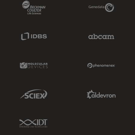
Beckman Coulter Link
Genedata Link
IDBS Link
Abcam Limited
Molecular Devices Link
Phenomenex L
Sciex Link
Aldevron Link
IDT Link