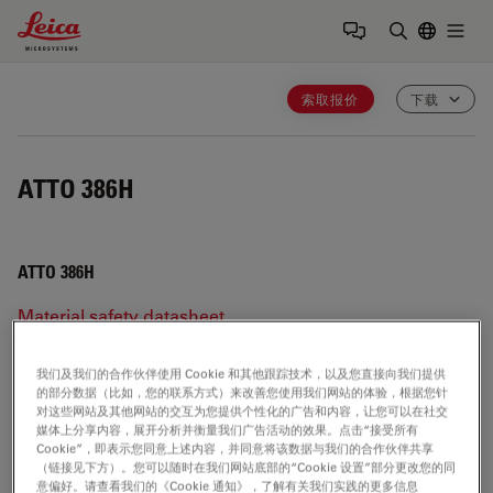
Leica Microsystems Logo
Togg
输入搜索词
索取报价
下载
ATTO 386H
ATTO 386H
Material safety datasheet
Product configuration & tech specs
我们及我们的合作伙伴使用 Cookie 和其他跟踪技术，以及您直接向我们提供
的部分数据（比如，您的联系方式）来改善您使用我们网站的体验，根据您针
对这些网站及其他网站的交互为您提供个性化的广告和内容，让您可以在社交
ATTO 386H
媒体上分享内容，展开分析并衡量我们广告活动的效果。点击“接受所有
Cookie”，即表示您同意上述内容，并同意将该数据与我们的合作伙伴共享
（链接见下方）。您可以随时在我们网站底部的“Cookie 设置”部分更改您的同
意偏好。请查看我们的《Cookie 通知》，了解有关我们实践的更多信息