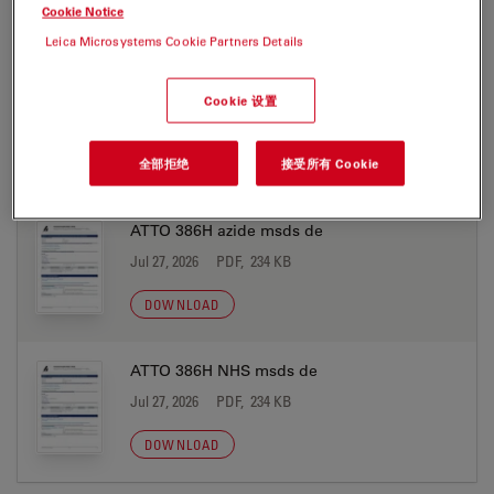
Cookie Notice
MATERIAL SAFETY DATASHEET
Leica Microsystems Cookie Partners Details
ATTO 386H acid msds de
Cookie 设置
Jul 27, 2026
PDF, 233 KB
全部拒绝
接受所有 Cookie
DOWNLOAD
ATTO 386H azide msds de
Jul 27, 2026
PDF, 234 KB
DOWNLOAD
ATTO 386H NHS msds de
Jul 27, 2026
PDF, 234 KB
DOWNLOAD