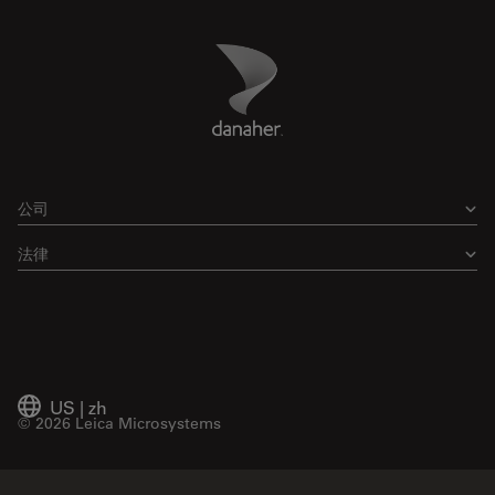
Danaher Logo
Footer
公司
法律
US
|
zh
© 2026 Leica Microsystems