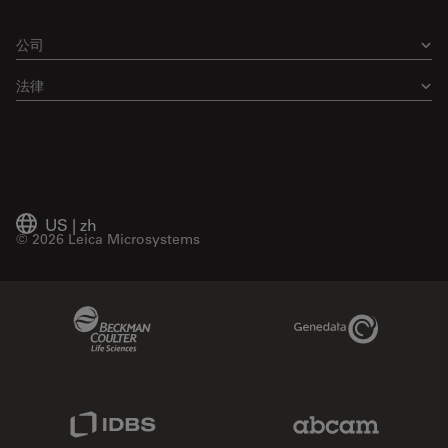
公司
法律
US
|
zh
© 2026 Leica Microsystems
Beckman Coulter Link
Genedata Link
IDBS Link
Abcam Limited