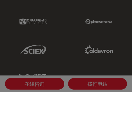
Molecular Devices Link
Phenomenex L
Sciex Link
Aldevron Link
IDT Link
在线咨询
拨打电话