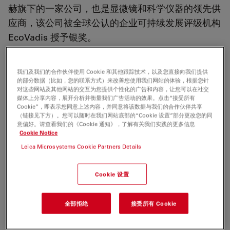
赫旗下的一家公司，也是显微镜和科学仪器的领先供
应商，该公司被全球公认的企业可持续发展评级机构
EcoVadis 授予银奖。
我们及我们的合作伙伴使用 Cookie 和其他跟踪技术，以及您直接向我们提供
的部分数据（比如，您的联系方式）来改善您使用我们网站的体验，根据您针
对这些网站及其他网站的交互为您提供个性化的广告和内容，让您可以在社交
2025 年 9 月 18 日，德国韦茨拉尔
- 丹纳赫公司旗下的显微
媒体上分享内容，展开分析并衡量我们广告活动的效果。点击“接受所有
镜和科学仪器领先供应商徕卡微系统公司荣获全球公认的企
Cookie”，即表示您同意上述内容，并同意将该数据与我们的合作伙伴共享
业可持续发展评级机构 EcoVadis 颁发的银奖。这一殊荣使
（链接见下方）。您可以随时在我们网站底部的“Cookie 设置”部分更改您的同
意偏好。请查看我们的《Cookie 通知》，了解有关我们实践的更多信息
Leica Microsystems 公司跻身全球评级公司前 15%的行
Cookie Notice
列，并肯定了公司对负责任的创新、环境管理和包容性增长
Leica Microsystems Cookie Partners Details
的承诺。
"可持续发展不是一个附带的倡议。它已融入我们的创新、
Cookie 设置
运营和发展方式。徕卡显微系统公司总裁 Annette Rinck 博
士表示："EcoVadis 的认可证明我们正在取得有意义的进
全部拒绝
接受所有 Cookie
展。"徕卡显微系统总裁 Annette Rinck 博士说，"我们与客
户、供应商和团队一起，正在打造一个精密技术与地球健康