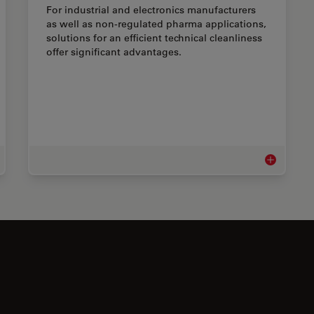
For industrial and electronics manufacturers
as well as non-regulated pharma applications,
solutions for an efficient technical cleanliness
offer significant advantages.
 & 交通工业显微镜
技术清洁度