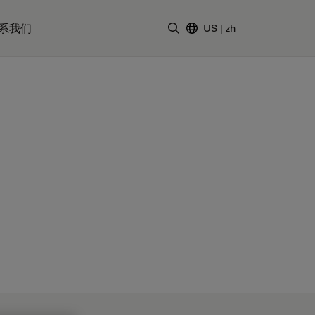
系我们
US
|
zh
输入搜索词