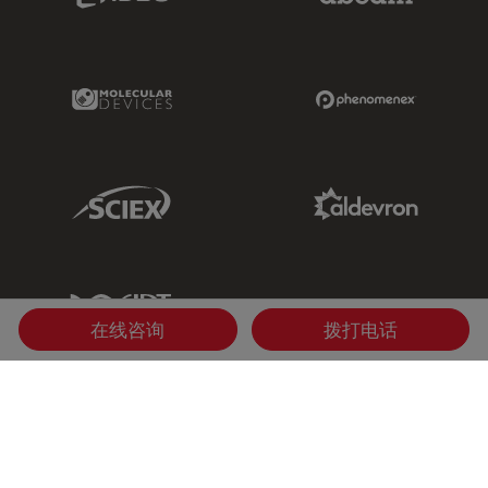
Molecular Devices Link
Phenomenex L
Sciex Link
Aldevron Link
IDT Link
在线咨询
拨打电话