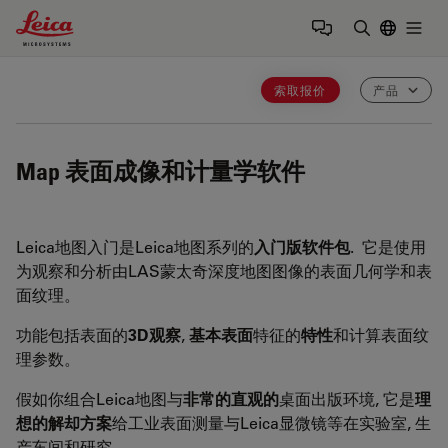
Leica Microsystems Logo
Togg
输入搜索词
索取报价
产品
Map
表面成像和计量学软件
Leica地图入门是Leica地图系列的
入门版软件包
. 它是使用
为观察和分析由LAS蒙太奇深度地图图像的表面几何学和表
面纹理。
功能包括表面的
3D
观察
,
基本表面
特征的
特性
和计算表面纹
理参数。
假如你组合Leica地图与
非常的直观的
桌面出版环境, 它是
理
想的解却方案
给工业表面测量与Leica显微镜等在实验室, 生
产车间和研究。