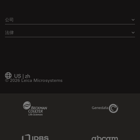
公司
法律
US
|
zh
© 2026 Leica Microsystems
Beckman Coulter Link
Genedata Link
IDBS Link
Abcam Limited