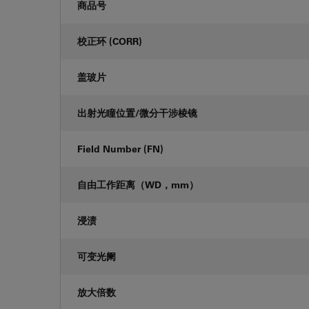
商品号
校正环 (CORR)
盖玻片
出射光瞳位置/微分干涉棱镜
Field Number (FN)
自由工作距离（WD，mm）
浸渍
可变光阑
放大倍数