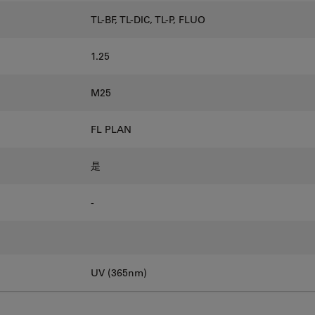
TL-BF, TL-DIC, TL-P, FLUO
1.25
M25
FL PLAN
是
-
UV (365nm)