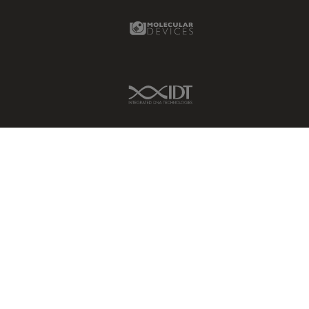
Molecular Devices Link
IDT Link