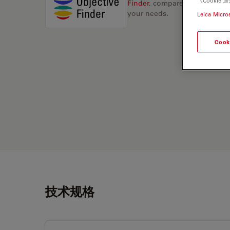
《Cooki
Finder
, compare alternatives, 
your needs.
Leica Micro
Cook
技术规格