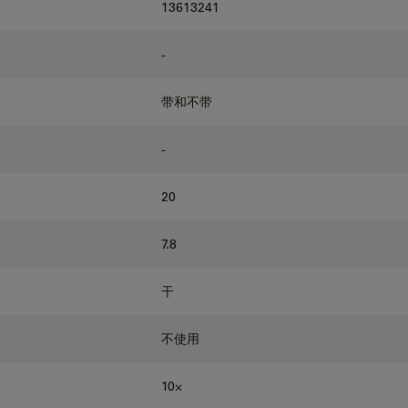
13613241
-
带和不带
-
20
7.8
干
不使用
10⨉