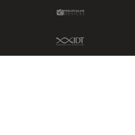
Molecular Devices Link
IDT Link