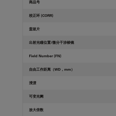
商品号
校正环 (CORR)
盖玻片
出射光瞳位置/微分干涉棱镜
Field Number (FN)
自由工作距离（WD，mm）
浸渍
可变光阑
放大倍数