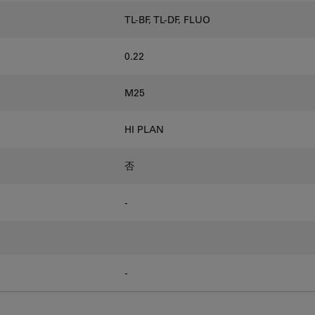
TL-BF, TL-DF, FLUO
0.22
M25
HI PLAN
否
-
-