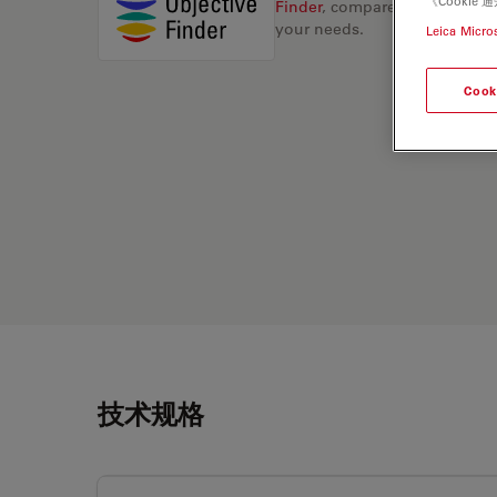
《Cooki
Finder
, compare alternatives, 
your needs.
Leica Micro
Cook
技术规格