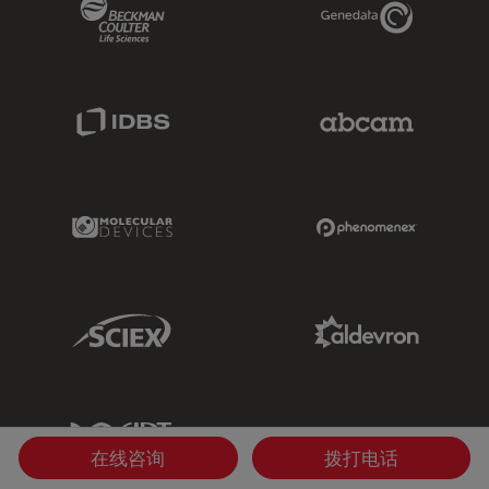
Beckman Coulter Link
Genedata Link
IDBS Link
Abcam Limited
Molecular Devices Link
Phenomenex L
Sciex Link
Aldevron Link
IDT Link
在线咨询
拨打电话