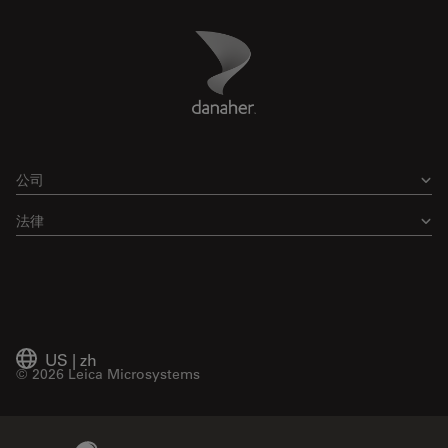
Danaher Logo
Footer
公司
法律
US
|
zh
© 2026 Leica Microsystems