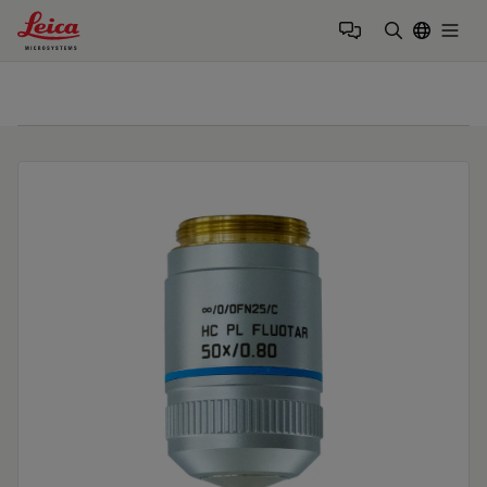
Leica Microsystems Logo
Togg
输入搜索词