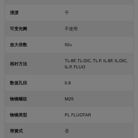
浸渍
干
可变光阑
不使用
放大倍数
50⨉
TL-BF, TL-DIC, TL-P, IL-BF, IL-DIC,
相衬方法
IL-P, FLUO
数值孔径
0.8
物镜螺纹
M25
物镜类型
PL FLUOTAR
弹簧式
否