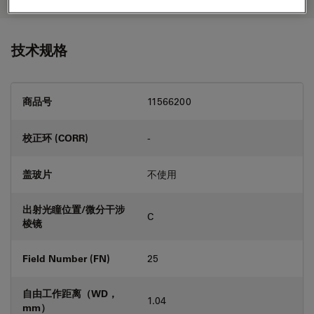
技术规格
商品号
11566200
校正环 (CORR)
-
盖玻片
不使用
出射光瞳位置/微分干涉
C
棱镜
Field Number (FN)
25
自由工作距离（WD，
1.04
mm）