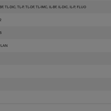
BF, TL-DIC, TL-P, TL-DF, TL-IMC, IL-BF, IL-DIC, IL-P, FLUO
2
5
PLAN