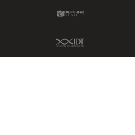
Molecular Devices Link
IDT Link