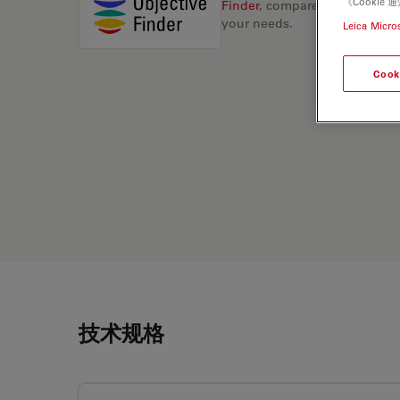
《Cooki
Finder
, compare alternatives, 
your needs.
Leica Micro
Cook
技术规格