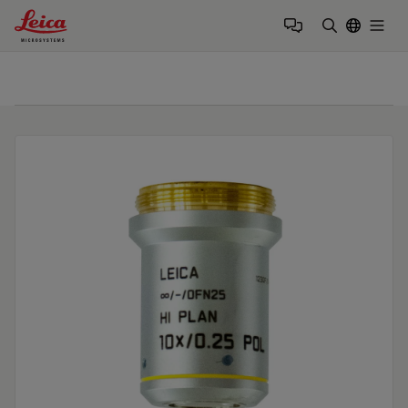
Leica Microsystems Logo
Togg
输入搜索词