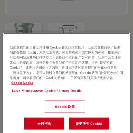
我们及我们的合作伙伴使用 Cookie 和其他跟踪技术，以及您直接向我们提供
的部分数据（比如，您的联系方式）来改善您使用我们网站的体验，根据您针
Microscope Objective HI PLAN 10x/0,25
对这些网站及其他网站的交互为您提供个性化的广告和内容，让您可以在社交
媒体上分享内容，展开分析并衡量我们广告活动的效果。点击“接受所有
POL
Cookie”，即表示您同意上述内容，并同意将该数据与我们的合作伙伴共享
（链接见下方）。您可以随时在我们网站底部的“Cookie 设置”部分更改您的同
意偏好。请查看我们的《Cookie 通知》，了解有关我们实践的更多信息
Cookie Notice
索取报价
Leica Microsystems Cookie Partners Details
Cookie 设置
Discover the perfect solution. Explore
our
Objective Finder
, compare
alternatives, and find the best fit for
全部拒绝
接受所有 Cookie
your needs.