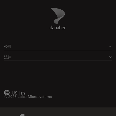
Danaher Logo
Footer
公司
法律
US
|
zh
© 2026 Leica Microsystems