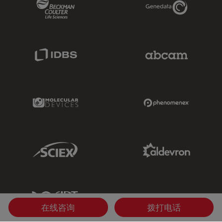
Beckman Coulter Link
Genedata Link
IDBS Link
Abcam Limited
Molecular Devices Link
Phenomenex L
Sciex Link
Aldevron Link
IDT Link
在线咨询
拨打电话