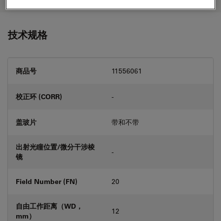
技术规格
商品号
11556061
校正环 (CORR)
-
盖玻片
带和不带
出射光瞳位置/微分干涉棱
-
镜
Field Number (FN)
20
自由工作距离（WD，
12
mm）