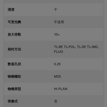
浸渍
干
可变光阑
不使用
放大倍数
10⨉
TL-BF, TL-POL, TL-DF, TL-IMC,
相衬方法
FLUO
数值孔径
0.25
物镜螺纹
M25
物镜类型
HI PLAN
弹簧式
否