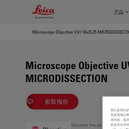
Leica Microsystems Logo
产品
Microscope Objective UVI 10x/0,25 MICRODISSECT
Microscope Objective UV
MICRODISSECTION
索取报价
我们及我们的
您使用我们
享内容，展开
的合作伙伴共
Discover the perfect solution