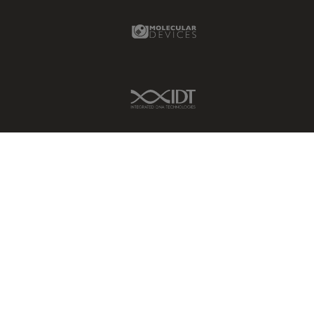
Molecular Devices Link
IDT Link