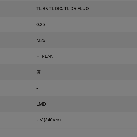
TL-BF, TL-DIC, TL-DF, FLUO
0.25
M25
HI PLAN
否
-
LMD
UV (340nm)