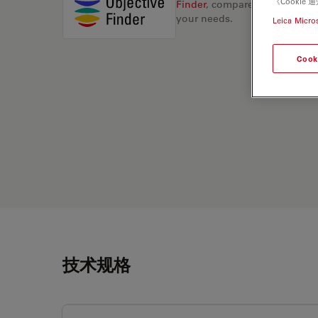
《Cooki
Finder
, compare alternatives, 
your needs.
Leica Micro
Cook
技术规格