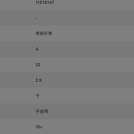
11518147
-
带和不带
A
22
2.9
干
不使用
10⨉