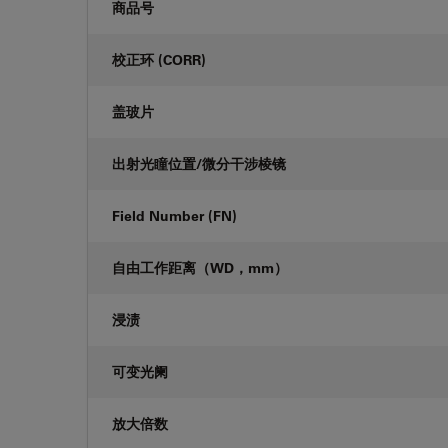
商品号
校正环 (CORR)
盖玻片
出射光瞳位置/微分干涉棱镜
Field Number (FN)
自由工作距离（WD，mm）
浸渍
可变光阑
放大倍数